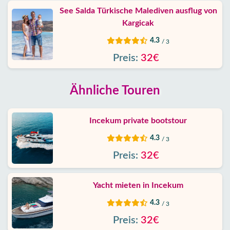
See Salda Türkische Malediven ausflug von
Kargicak
4.3
/ 3
Preis:
32€
Ähnliche Touren
Incekum private bootstour
4.3
/ 3
Preis:
32€
Yacht mieten in Incekum
4.3
/ 3
Preis:
32€