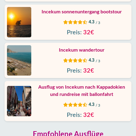
Incekum sonnenuntergang bootstour
4.3
/ 3
Preis:
32€
Incekum wandertour
4.3
/ 3
Preis:
32€
Ausflug von Incekum nach Kappadokien
und rundreise mit ballonfahrt
4.3
/ 3
Preis:
32€
Empfohlene Ausflüge