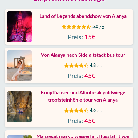
Land of Legends abendshow von Alanya
5.0
/ 2
Preis:
15€
Von Alanya nach Side altstadt bus tour
4.8
/ 5
Preis:
45€
Knopfhäuser und Altinbesik goldwiege
tropfsteinhöhle tour von Alanya
4.6
/ 5
Preis:
45€
Manavgat markt, wasserfall, flussfahrt von