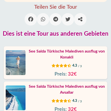
Alanya
Teilen Sie die Tour
Dörfer
Blog
Dies ist eine Tour aus anderen Gebieten
Google
erfahrungen
See Salda Türkische Malediven ausflug von
Über
Konakli
uns
4.3
/ 3
Dienste
Preis:
32€
Haftung
See Salda Türkische Malediven ausflug von
Avsallar
Schutz
4.3
/ 3
Daten
Preis:
32€