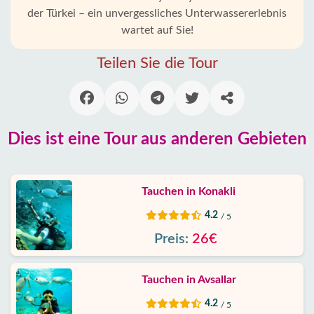
Incekum
der Türkei – ein unvergessliches Unterwassererlebnis
wartet auf Sie!
Alanya
Dörfer
Teilen Sie die Tour
Blog
Google
Dies ist eine Tour aus anderen Gebieten
erfahrungen
Über
Tauchen in Konakli
uns
4.2
/ 5
Dienste
Preis:
26€
Haftung
Tauchen in Avsallar
4.2
/ 5
Schutz