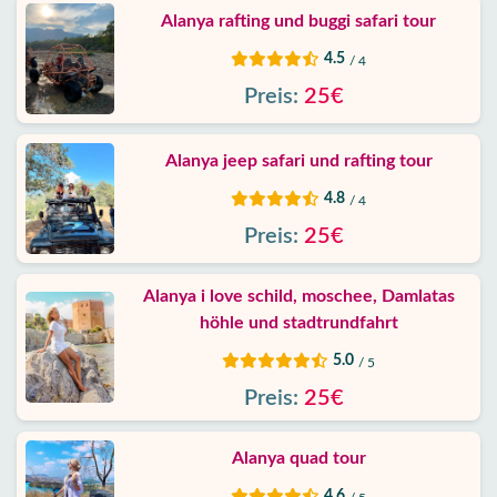
Alanya rafting und buggi safari tour
4.5
/ 4
Preis:
25€
Alanya jeep safari und rafting tour
4.8
/ 4
Preis:
25€
Alanya i love schild, moschee, Damlatas
höhle und stadtrundfahrt
5.0
/ 5
Preis:
25€
Alanya quad tour
4.6