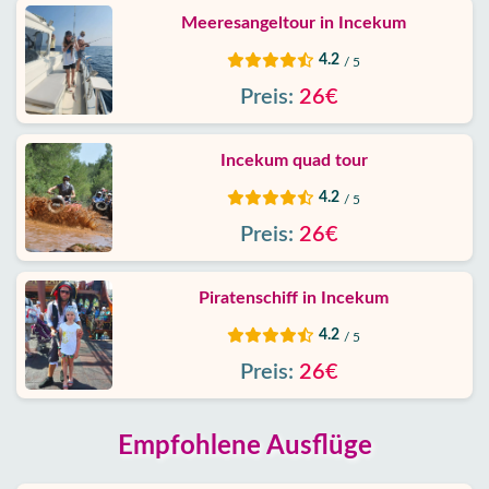
Meeresangeltour in Incekum
4.2
/ 5
Preis:
26€
Incekum quad tour
4.2
/ 5
Preis:
26€
Piratenschiff in Incekum
4.2
/ 5
Preis:
26€
Empfohlene Ausflüge