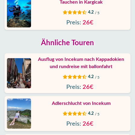
Tauchen in Kargicak
4.2
/ 5
Preis:
26€
Ähnliche Touren
Ausflug von Incekum nach Kappadokien
und rundreise mit ballonfahrt
4.2
/ 5
Preis:
26€
Adlerschlucht von Incekum
4.2
/ 5
Preis:
26€