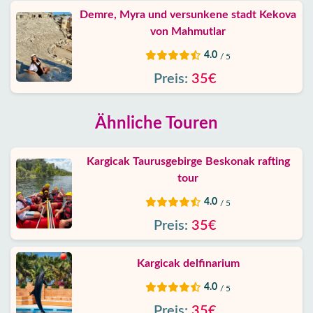
Demre, Myra und versunkene stadt Kekova
von Mahmutlar
4.0
/ 5
Preis:
35€
Ähnliche Touren
Kargicak Taurusgebirge Beskonak rafting
tour
4.0
/ 5
Preis:
35€
Kargicak delfinarium
4.0
/ 5
Preis:
35€