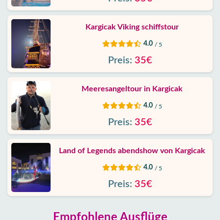
Kargicak Viking schiffstour
4.0
/ 5
Preis:
35€
Meeresangeltour in Kargicak
4.0
/ 5
Preis:
35€
Land of Legends abendshow von Kargicak
4.0
/ 5
Preis:
35€
Empfohlene Ausflüge