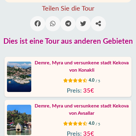
Kargicak
Teilen Sie die Tour
Alanya
Dörfer
Dies ist eine Tour aus anderen Gebieten
Blog
Google
Demre, Myra und versunkene stadt Kekova
erfahrungen
von Konakli
4.0
Über
/ 5
uns
Preis:
35€
Dienste
Demre, Myra und versunkene stadt Kekova
von Avsallar
Haftung
4.0
/ 5
Preis:
35€