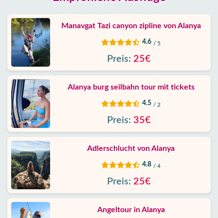
Manavgat Tazi canyon zipline von Alanya
4.6
/ 5
Preis:
25€
Alanya burg seilbahn tour mit tickets
4.5
/ 2
Preis:
35€
Adlerschlucht von Alanya
4.8
/ 4
Preis:
25€
Angeltour in Alanya