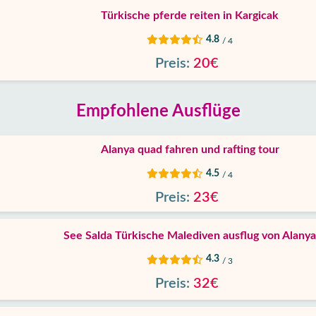
Türkische pferde reiten in Kargicak
4.8
/ 4
Preis:
20€
Empfohlene Ausflüge
Alanya quad fahren und rafting tour
4.5
/ 4
Preis:
23€
See Salda Türkische Malediven ausflug von Alanya
4.3
/ 3
Preis:
32€