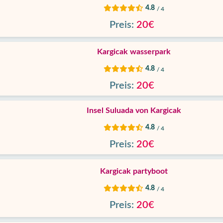
4.8
/ 4
Preis:
20€
Kargicak wasserpark
4.8
/ 4
Preis:
20€
Insel Suluada von Kargicak
4.8
/ 4
Preis:
20€
Kargicak partyboot
4.8
/ 4
Preis:
20€