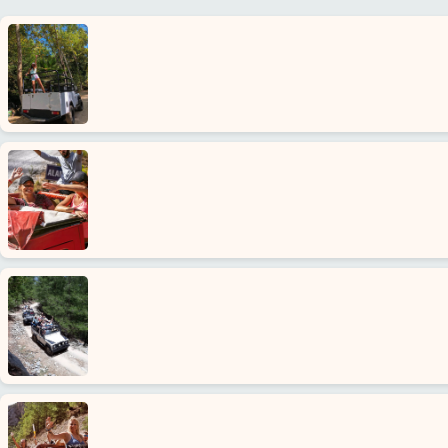
Startseite
Kargicak
Alanya
Dörfer
Blog