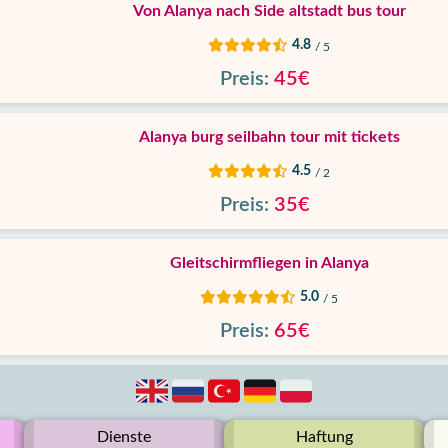
Von Alanya nach Side altstadt bus tour
4.8
/ 5
Preis:
45€
Alanya burg seilbahn tour mit tickets
4.5
/ 2
Preis:
35€
Gleitschirmfliegen in Alanya
5.0
/ 5
Preis:
65€
Dienste
Haftung