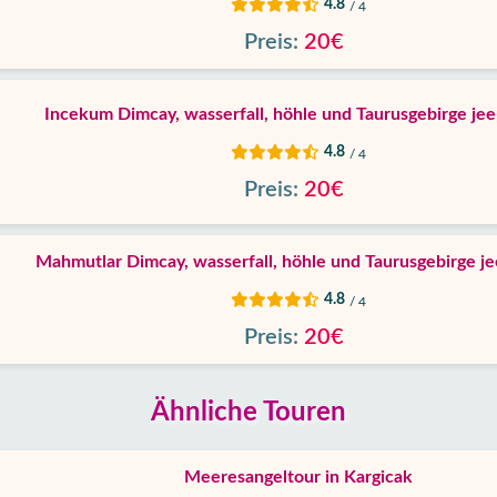
4.8
/ 4
Preis:
20€
Incekum Dimcay, wasserfall, höhle und Taurusgebirge jeep
4.8
/ 4
Preis:
20€
Mahmutlar Dimcay, wasserfall, höhle und Taurusgebirge je
4.8
/ 4
Preis:
20€
Ähnliche Touren
Meeresangeltour in Kargicak