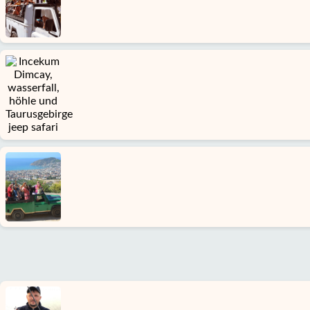
Google
erfahrungen
Über
uns
Dienste
Haftung
Schutz
Daten
Kontakt