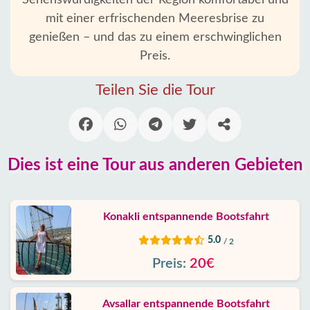
Sehenswürdigkeiten der Region komfortabel und
mit einer erfrischenden Meeresbrise zu
Kargicak
genießen – und das zu einem erschwinglichen
Alanya
Preis.
Dörfer
Teilen Sie die Tour
Blog
Google
erfahrungen
Dies ist eine Tour aus anderen Gebieten
Über
uns
Konakli entspannende Bootsfahrt
5.0
/ 2
Dienste
Preis:
20€
Haftung
Avsallar entspannende Bootsfahrt