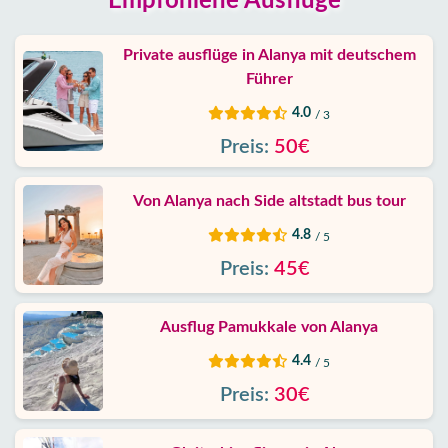
Empfohlene Ausflüge
Private ausflüge in Alanya mit deutschem
Führer
4.0
/ 3
Preis:
50€
Von Alanya nach Side altstadt bus tour
4.8
/ 5
Preis:
45€
Ausflug Pamukkale von Alanya
4.4
/ 5
Preis:
30€