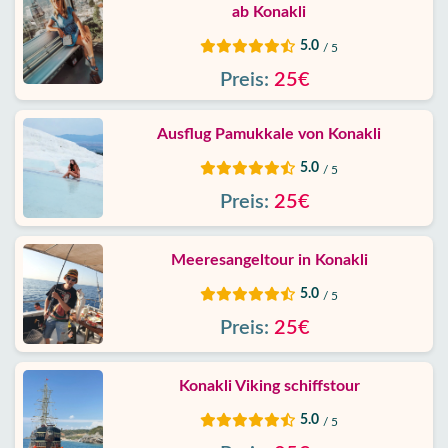
ab Konakli
5.0
/ 5
Preis:
25€
Ausflug Pamukkale von Konakli
5.0
/ 5
Preis:
25€
Meeresangeltour in Konakli
5.0
/ 5
Preis:
25€
Konakli Viking schiffstour
5.0
/ 5