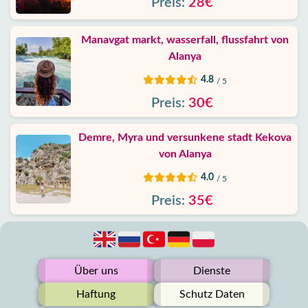
Preis:
28€
Manavgat markt, wasserfall, flussfahrt von
Alanya
4.8
/ 5
Preis:
30€
Demre, Myra und versunkene stadt Kekova
von Alanya
4.0
/ 5
Preis:
35€
Über uns
Dienste
Haftung
Schutz Daten