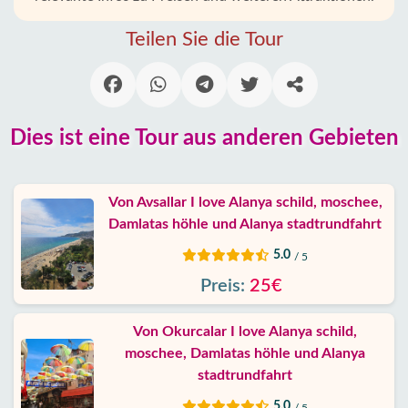
Startseite
Teilen Sie die Tour
Konakli
Alanya
Dörfer
Dies ist eine Tour aus anderen Gebieten
Blog
Von Avsallar I love Alanya schild, moschee,
Damlatas höhle und Alanya stadtrundfahrt
Google
erfahrungen
5.0
/ 5
Preis:
25€
Über
uns
Von Okurcalar I love Alanya schild,
moschee, Damlatas höhle und Alanya
Dienste
stadtrundfahrt
5.0