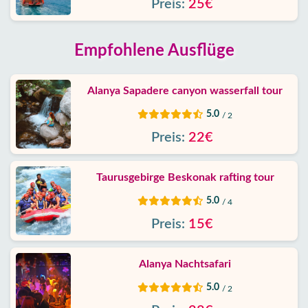
Preis:
25€
Empfohlene Ausflüge
Alanya Sapadere canyon wasserfall tour
5.0
/ 2
Preis:
22€
Taurusgebirge Beskonak rafting tour
5.0
/ 4
Preis:
15€
Alanya Nachtsafari
5.0
/ 2