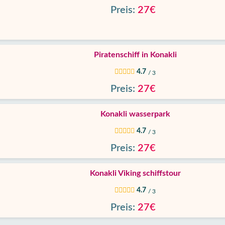
Preis:
27€
Piratenschiff in Konakli
4.7
/ 3
Preis:
27€
Konakli wasserpark
4.7
/ 3
Preis:
27€
Konakli Viking schiffstour
4.7
/ 3
Preis:
27€