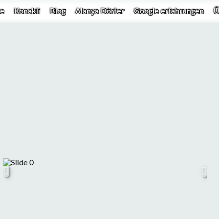
te
Konakli
Blog
Alanya Dörfer
Google erfahrungen
Ü