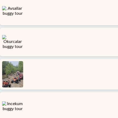
Startseite
Konakli
Alanya
Dörfer
Blog
Google
erfahrungen