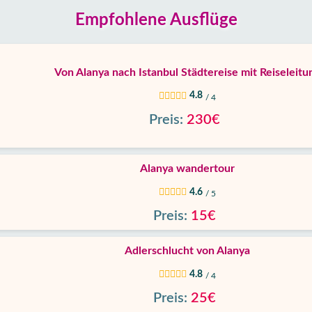
Empfohlene Ausflüge
Von Alanya nach Istanbul Städtereise mit Reiseleitu
4.8
/ 4
Preis:
230€
Alanya wandertour
4.6
/ 5
Preis:
15€
Adlerschlucht von Alanya
4.8
/ 4
Preis:
25€