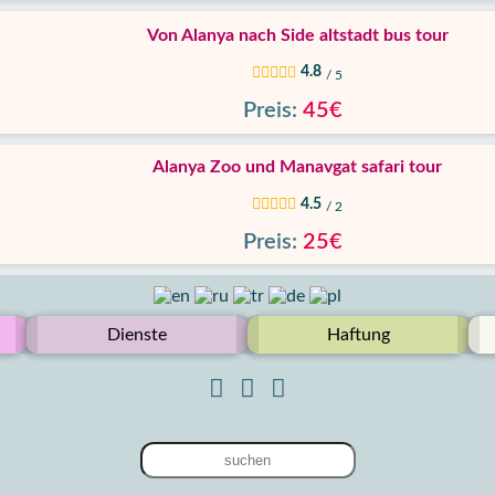
Von Alanya nach Side altstadt bus tour
4.8
/ 5
Preis:
45€
Alanya Zoo und Manavgat safari tour
4.5
/ 2
Preis:
25€
Dienste
Haftung