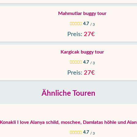
Mahmutlar buggy tour
4.7
/ 3
Preis:
27€
Kargicak buggy tour
4.7
/ 3
Preis:
27€
Ähnliche Touren
Konakli I love Alanya schild, moschee, Damlatas höhle und Alan
4.7
/ 3