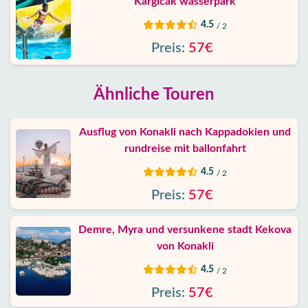
Kargicak wasserpark
4.5
/ 2
Preis:
57€
Ähnliche Touren
Ausflug von Konakli nach Kappadokien und
rundreise mit ballonfahrt
4.5
/ 2
Preis:
57€
Demre, Myra und versunkene stadt Kekova
von Konakli
4.5
/ 2
Preis:
57€