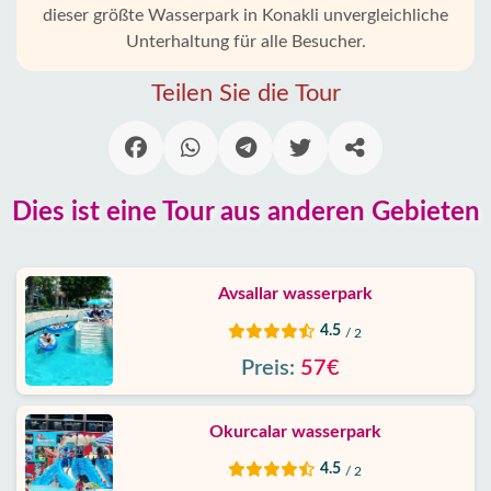
Konakli
dieser größte Wasserpark in Konakli unvergleichliche
Unterhaltung für alle Besucher.
Alanya
Teilen Sie die Tour
Dörfer
Blog
Dies ist eine Tour aus anderen Gebieten
Google
erfahrungen
Über
Avsallar wasserpark
uns
4.5
/ 2
Preis:
57€
Dienste
Haftung
Okurcalar wasserpark
4.5
/ 2
Schutz