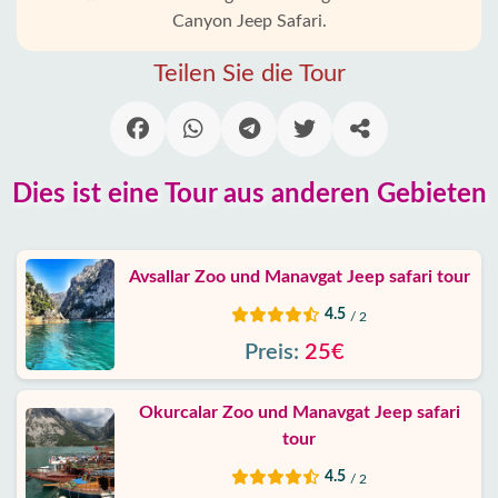
Canyon Jeep Safari.
Alanya
Dörfer
Teilen Sie die Tour
Blog
Google
Dies ist eine Tour aus anderen Gebieten
erfahrungen
Über
Avsallar Zoo und Manavgat Jeep safari tour
uns
4.5
/ 2
Dienste
Preis:
25€
Haftung
Okurcalar Zoo und Manavgat Jeep safari
tour
Schutz
4.5
/ 2
Daten