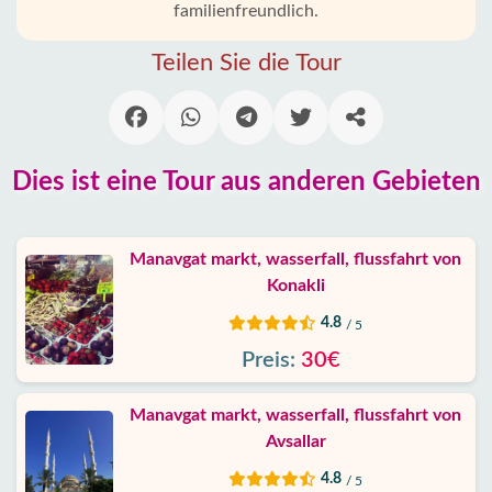
familienfreundlich.
Alanya
Teilen Sie die Tour
Dörfer
Blog
Dies ist eine Tour aus anderen Gebieten
Google
erfahrungen
Manavgat markt, wasserfall, flussfahrt von
Über
uns
Konakli
4.8
/ 5
Dienste
Preis:
30€
Haftung
Manavgat markt, wasserfall, flussfahrt von
Avsallar
Schutz
Daten
4.8
/ 5