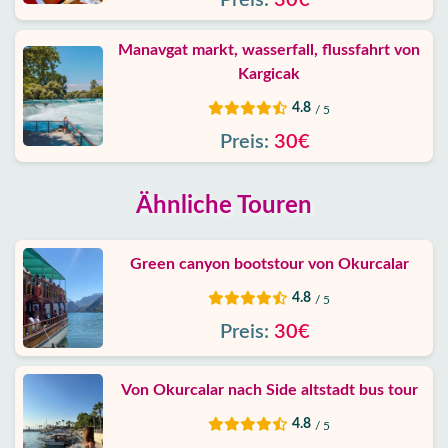
Preis:
30€
Manavgat markt, wasserfall, flussfahrt von
Kargicak
4.8
/ 5
Preis:
30€
Ähnliche Touren
Green canyon bootstour von Okurcalar
4.8
/ 5
Preis:
30€
Von Okurcalar nach Side altstadt bus tour
4.8
/ 5