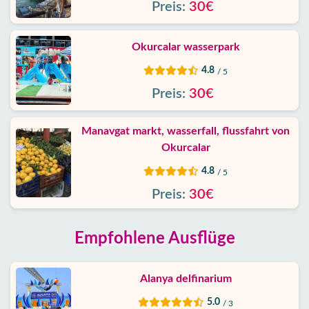
Preis:
30€
Okurcalar wasserpark
4.8
/ 5
Preis:
30€
Manavgat markt, wasserfall, flussfahrt von
Okurcalar
4.8
/ 5
Preis:
30€
Empfohlene Ausflüge
Alanya delfinarium
5.0
/ 3