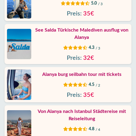
5.0
/ 3
Preis:
35€
See Salda Türkische Malediven ausflug von
Alanya
4.3
/ 3
Preis:
32€
Alanya burg seilbahn tour mit tickets
4.5
/ 2
Preis:
35€
Von Alanya nach Istanbul Städtereise mit
Reiseleitung
4.8
/ 4