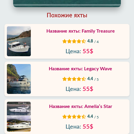
Блог
Похожие яхты
Google
отзывы
Название яхты: Family Treasure
4.8
/ 4
О
нас
Цена:
55$
Услуги
Название яхты: Legacy Wave
4.4
/ 5
Условия
и
Цена:
55$
положения
Название яхты: Amelia’s Star
Политика
приватности
4.4
/ 5
Цена:
55$
Контакты