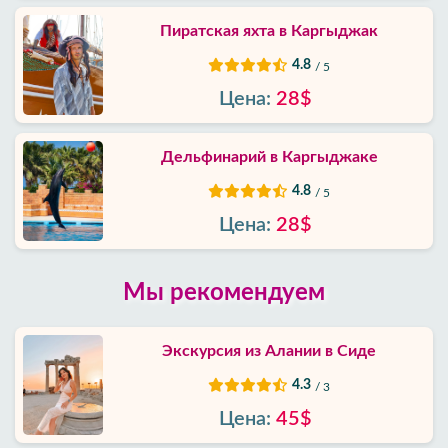
Пиратская яхта в Каргыджак‎
4.8
/ 5
Цена:
28$
Дельфинарий в Каргыджак‎е
4.8
/ 5
Цена:
28$
Мы рекомендуем
Экскурсия из Алании в Сиде
4.3
/ 3
Цена:
45$