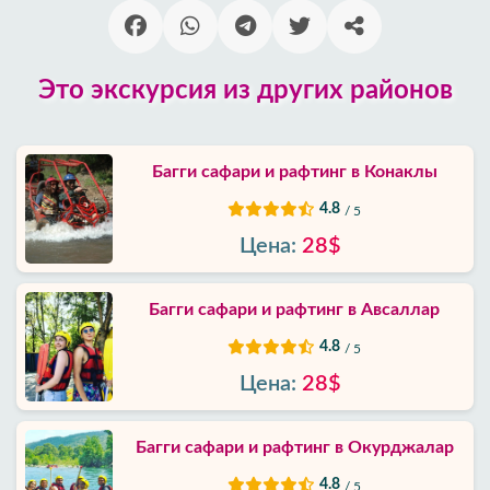
Алании
Блог
Это экскурсия из других районов
Google
отзывы
Багги сафари и рафтинг в Конаклы
4.8
О
/ 5
нас
Цена:
28$
Услуги
Багги сафари и рафтинг в Авсаллар
4.8
Условия
/ 5
и
Цена:
28$
положения
Багги сафари и рафтинг в Окурджалар
Политика
приватности
4.8
/ 5