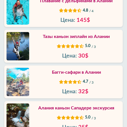
Плавание с дельфинами в Алании
4.8
/ 4
Цена:
145$
Тазы каньон зиплайн из Алании
5.0
/ 3
Цена:
30$
Багги-сафари в Алании
4.7
/ 3
Цена:
32$
Алания каньон Сападере экскурсия
5.0
/ 3