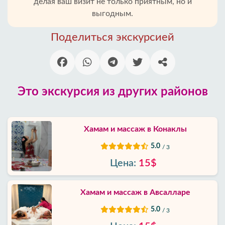
делая ваш визит не только приятным, но и
выгодным.
Районы
Алании
Поделиться экскурсией
Блог
Google
Это экскурсия из других районов
отзывы
О
нас
Хамам и массаж в Конаклы
5.0
/ 3
Услуги
Цена:
15$
Условия
и
Хамам и массаж в Авсалларе
положения
5.0
/ 3