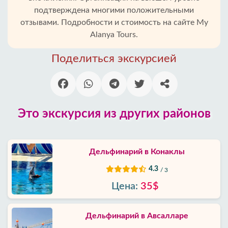
Алании
подтверждена многими положительными
отзывами. Подробности и стоимость на сайте My
Блог
Alanya Tours.
Поделиться экскурсией
Google
отзывы
О
нас
Это экскурсия из других районов
Услуги
Дельфинарий в Конаклы
Условия
4.3
/ 3
и
положения
Цена:
35$
Политика
Дельфинарий в Авсалларе
приватности