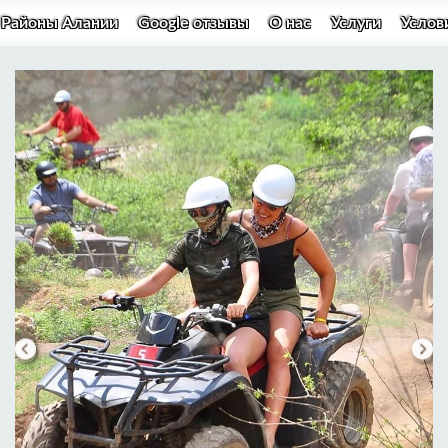
Районы Алании
Google отзывы
О нас
Услуги
Услов