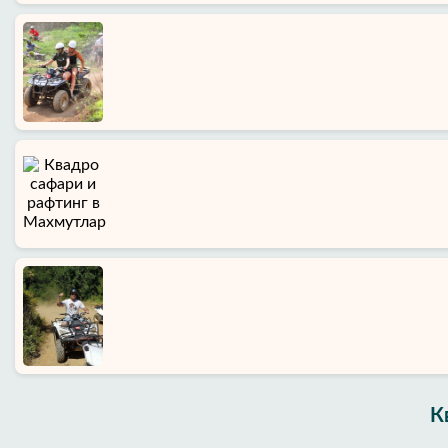
Главная
Районы
Алании
Блог
Google
отзывы
К
О
нас