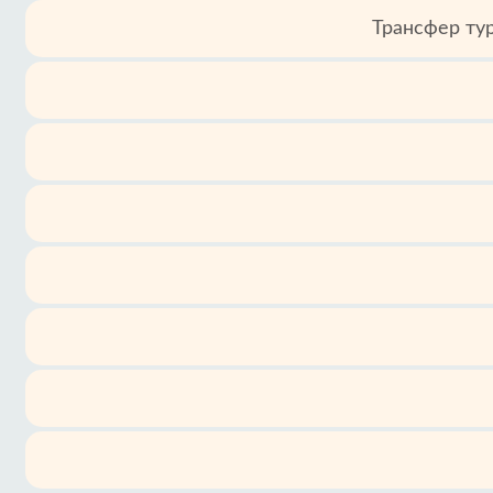
Трансфер ту
Услуги
Условия
и
положения
Политика
приватности
Контакты