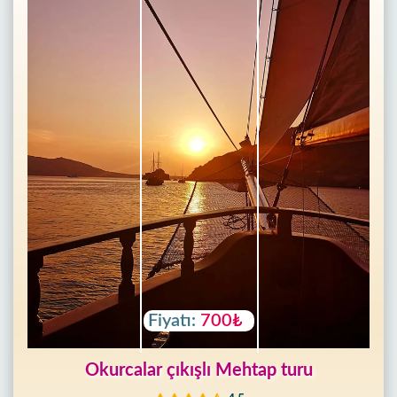
Ana
Sayfa
Alanya'nın
beldeleri
Blog
Fiyatı:
700₺
Google
yorumları
Okurcalar çıkışlı Mehtap turu
Biz