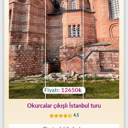
Fiyatı:
12650₺
Okurcalar çıkışlı İstanbul turu
4.5