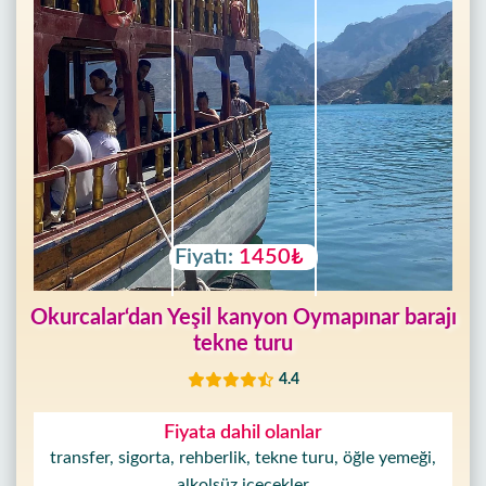
Fiyatı:
1450₺
Okurcalar‘dan Yeşil kanyon Oymapınar barajı
tekne turu
4.4
Fiyata dahil olanlar
transfer, sigorta, rehberlik, tekne turu, öğle yemeği,
alkolsüz içecekler