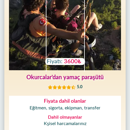
Fiyatı:
3600₺
Okurcalar'dan yamaç paraşütü
5.0
Fiyata dahil olanlar
Eğitmen, sigorta, ekipman, transfer
Dahil olmayanlar
Kşisel harcamalarınız