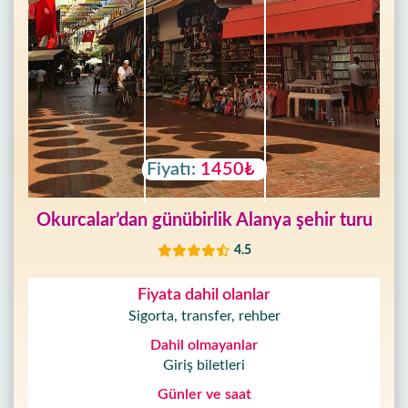
Fiyatı:
1450₺
Okurcalar’dan günübirlik Alanya şehir turu
4.5
Fiyata dahil olanlar
Sigorta, transfer, rehber
Dahil olmayanlar
Giriş biletleri
Günler ve saat