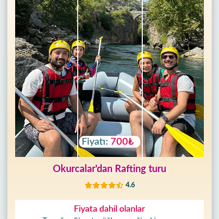
Fiyatı:
700₺
Okurcalar'dan Rafting turu
4.6
Fiyata dahil olanlar