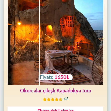
Fiyatı:
1650₺
Okurcalar çıkışlı Kapadokya turu
4.8