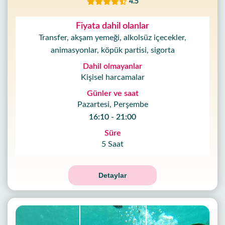
4.5
kimiz
Fiyata dahil olanlar
Sunduklarımız
Transfer, akşam yemeği, alkolsüz içecekler,
animasyonlar, köpük partisi, sigorta
Hizmet
Dahil olmayanlar
Şartları
Kişisel harcamalar
Günler ve saat
Gizlilik
Pazartesi, Perşembe
Politikası
16:10 - 21:00
Süre
İletişim
5 Saat
Detaylar