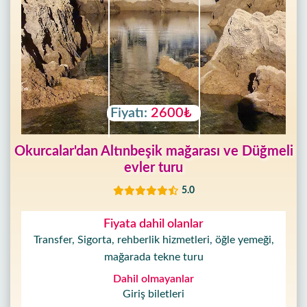
Fiyatı:
2600₺
Okurcalar'dan Altınbeşik mağarası ve Düğmeli
evler turu
5.0
Fiyata dahil olanlar
Transfer, Sigorta, rehberlik hizmetleri, öğle yemeği,
mağarada tekne turu
Dahil olmayanlar
Giriş biletleri