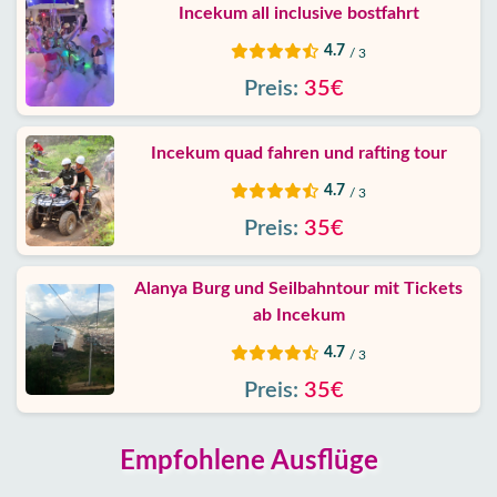
Incekum all inclusive bostfahrt
4.7
/ 3
Preis:
35€
Incekum quad fahren und rafting tour
4.7
/ 3
Preis:
35€
Alanya Burg und Seilbahntour mit Tickets
ab Incekum
4.7
/ 3
Preis:
35€
Empfohlene Ausflüge