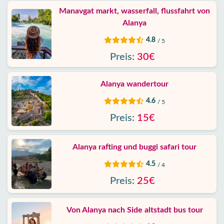
Manavgat markt, wasserfall, flussfahrt von
Alanya
4.8
/ 5
Preis:
30€
Alanya wandertour
4.6
/ 5
Preis:
15€
Alanya rafting und buggi safari tour
4.5
/ 4
Preis:
25€
Von Alanya nach Side altstadt bus tour