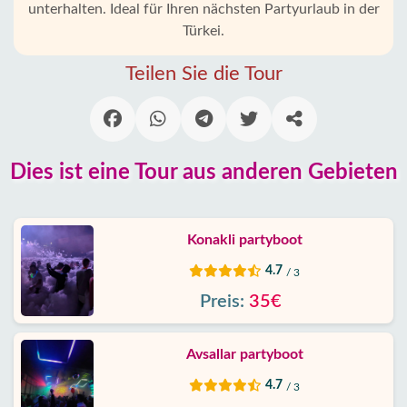
unterhalten. Ideal für Ihren nächsten Partyurlaub in der
Incekum
Türkei.
Alanya
Teilen Sie die Tour
Dörfer
Blog
Dies ist eine Tour aus anderen Gebieten
Google
erfahrungen
Konakli partyboot
Über
uns
4.7
/ 3
Preis:
35€
Dienste
Avsallar partyboot
Haftung
4.7
/ 3