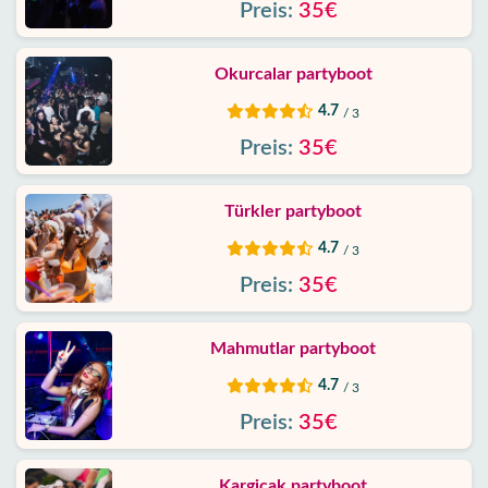
Schutz
Preis:
35€
Daten
Okurcalar partyboot
Kontakt
4.7
/ 3
Preis:
35€
Türkler partyboot
4.7
/ 3
Preis:
35€
Mahmutlar partyboot
4.7
/ 3
Preis:
35€
Kargicak partyboot