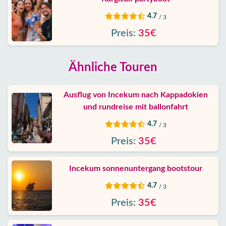
4.7
/ 3
Preis:
35€
Ähnliche Touren
Ausflug von Incekum nach Kappadokien
und rundreise mit ballonfahrt
4.7
/ 3
Preis:
35€
Incekum sonnenuntergang bootstour
4.7
/ 3
Preis:
35€