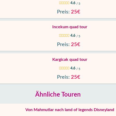
4.6
/ 5
Preis:
25€
Incekum quad tour
4.6
/ 5
Preis:
25€
Kargicak quad tour
4.6
/ 5
Preis:
25€
Ähnliche Touren
Von Mahmutlar nach land of legends Disneyland