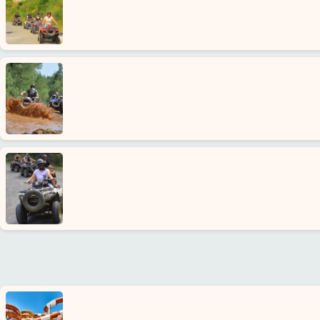
Google
erfahrungen
Über
uns
Dienste
Haftung
Schutz
Daten
Kontakt