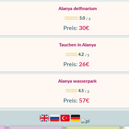
Alanya delfinarium
5.0
/ 3
Preis:
30€
Tauchen in Alanya
4.2
/ 5
Preis:
26€
Alanya wasserpark
4.5
/ 2
Preis:
57€