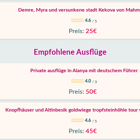
Demre, Myra und versunkene stadt Kekova von Mahm
4.6
/ 5
Preis:
25€
Empfohlene Ausflüge
Private ausflüge in Alanya mit deutschem Führer
4.0
/ 3
Preis:
50€
Knopfhäuser und Altinbesik goldwiege tropfsteinhöhle tour 
4.6
/ 5
Preis:
45€