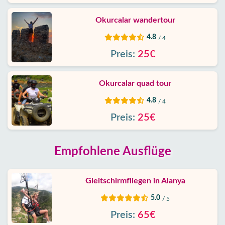
Okurcalar wandertour
4.8
/ 4
Preis:
25€
Okurcalar quad tour
4.8
/ 4
Preis:
25€
Empfohlene Ausflüge
Gleitschirmfliegen in Alanya
5.0
/ 5
Preis:
65€