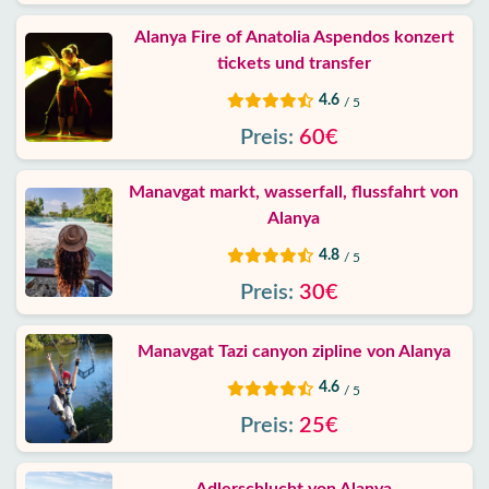
Alanya Fire of Anatolia Aspendos konzert
tickets und transfer
4.6
/ 5
Preis:
60€
Manavgat markt, wasserfall, flussfahrt von
Alanya
4.8
/ 5
Preis:
30€
Manavgat Tazi canyon zipline von Alanya
4.6
/ 5
Preis:
25€
Adlerschlucht von Alanya