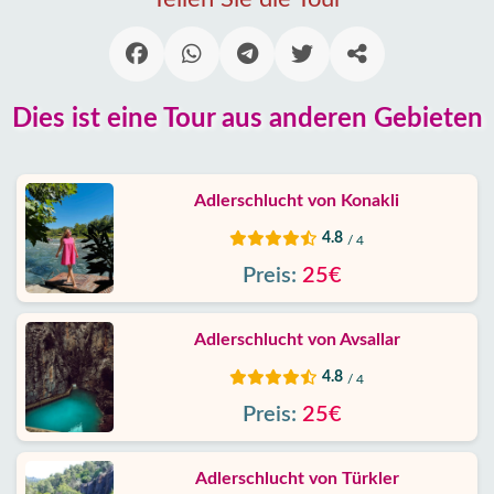
Alanya
Dörfer
Blog
Dies ist eine Tour aus anderen Gebieten
Google
erfahrungen
Adlerschlucht von Konakli
Über
4.8
/ 4
uns
Preis:
25€
Dienste
Adlerschlucht von Avsallar
Haftung
4.8
/ 4
Preis:
25€
Schutz
Daten
Adlerschlucht von Türkler