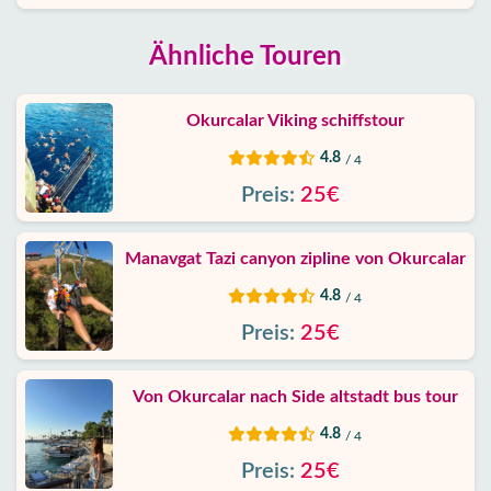
Ähnliche Touren
Okurcalar Viking schiffstour
4.8
/ 4
Preis:
25€
Manavgat Tazi canyon zipline von Okurcalar
4.8
/ 4
Preis:
25€
Von Okurcalar nach Side altstadt bus tour
4.8
/ 4
Preis:
25€