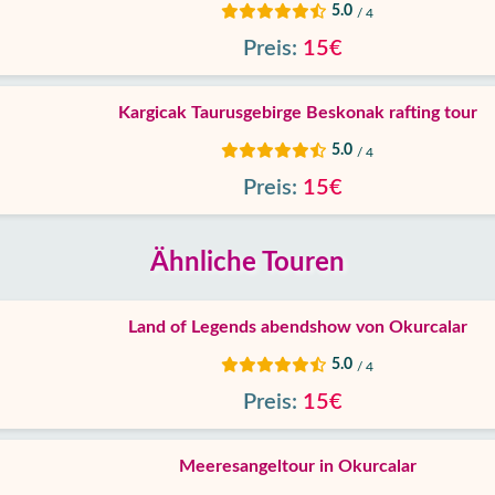
5.0
/ 4
Preis:
15€
Kargicak Taurusgebirge Beskonak rafting tour
5.0
/ 4
Preis:
15€
Ähnliche Touren
Land of Legends abendshow von Okurcalar
5.0
/ 4
Preis:
15€
Meeresangeltour in Okurcalar