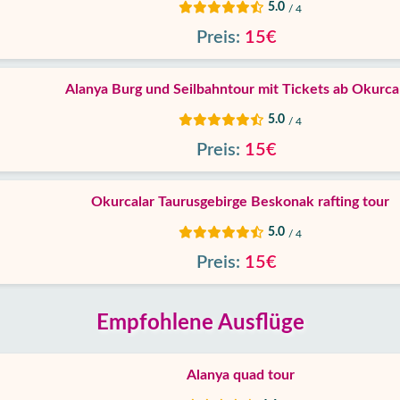
5.0
/ 4
Preis:
15€
Alanya Burg und Seilbahntour mit Tickets ab Okurca
5.0
/ 4
Preis:
15€
Okurcalar Taurusgebirge Beskonak rafting tour
5.0
/ 4
Preis:
15€
Empfohlene Ausflüge
Alanya quad tour