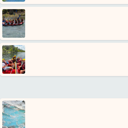
Google
erfahrungen
Über
uns
Dienste
Haftung
Schutz
Daten
Kontakt