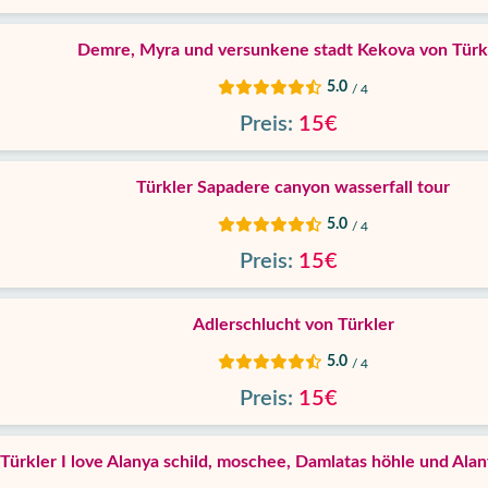
Demre, Myra und versunkene stadt Kekova von Türk
5.0
/ 4
Preis:
15€
Türkler Sapadere canyon wasserfall tour
5.0
/ 4
Preis:
15€
Adlerschlucht von Türkler
5.0
/ 4
Preis:
15€
Türkler I love Alanya schild, moschee, Damlatas höhle und Alan