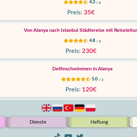
4.3
/ 4
Preis:
35€
Von Alanya nach Istanbul Städtereise mit Reiseleitu
4.8
/ 4
Preis:
230€
Delfinschwimmen in Alanya
5.0
/ 3
Preis:
120€
Dienste
Haftung