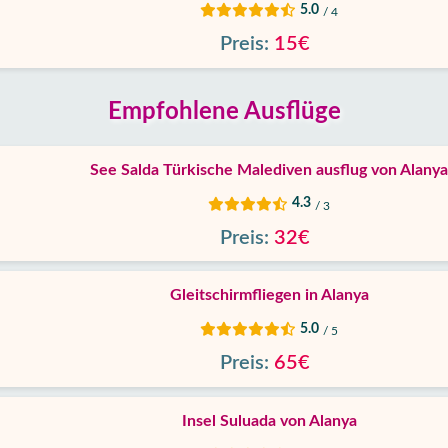
5.0
/ 4
Preis:
15€
Empfohlene Ausflüge
See Salda Türkische Malediven ausflug von Alanya
4.3
/ 3
Preis:
32€
Gleitschirmfliegen in Alanya
5.0
/ 5
Preis:
65€
Insel Suluada von Alanya