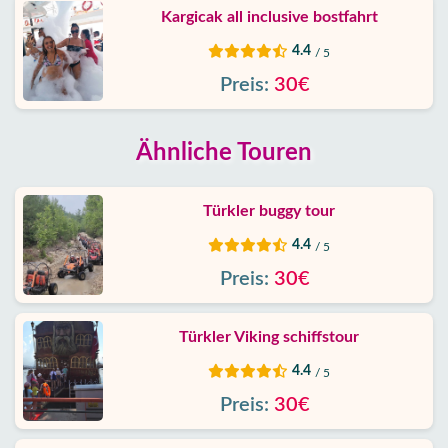
Kargicak all inclusive bostfahrt
4.4
/ 5
Preis:
30€
Ähnliche Touren
Türkler buggy tour
4.4
/ 5
Preis:
30€
Türkler Viking schiffstour
4.4
/ 5
Preis:
30€