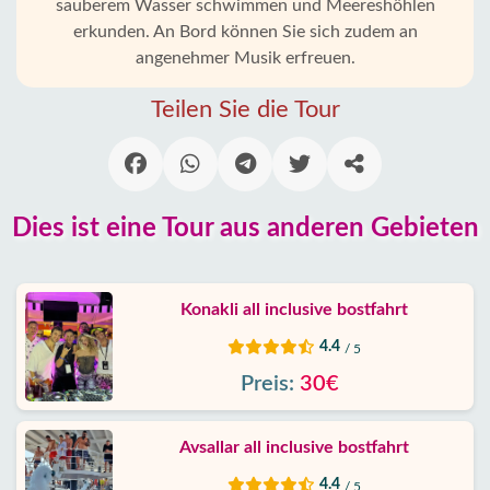
Türkler
sauberem Wasser schwimmen und Meereshöhlen
erkunden. An Bord können Sie sich zudem an
angenehmer Musik erfreuen.
Alanya
Dörfer
Teilen Sie die Tour
Blog
Google
erfahrungen
Dies ist eine Tour aus anderen Gebieten
Über
uns
Konakli all inclusive bostfahrt
4.4
/ 5
Dienste
Preis:
30€
Haftung
Avsallar all inclusive bostfahrt
Schutz
4.4
/ 5