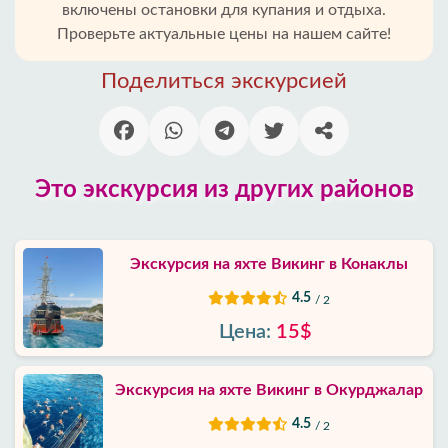
включены остановки для купания и отдыха.
Проверьте актуальные цены на нашем сайте!
Районы
Алании
Поделиться экскурсией
Блог
Google
Это экскурсия из других районов
отзывы
О
Экскурсия на яхте Викинг в Конаклы
нас
4.5
/ 2
Услуги
Цена:
15$
Условия
Экскурсия на яхте Викинг в Окурджалар
и
положения
4.5
/ 2