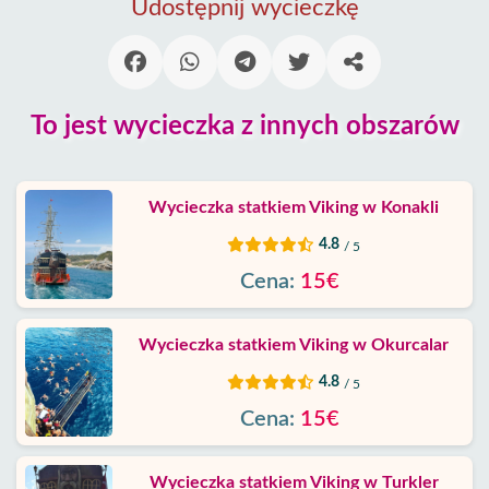
Avsallar
Udostępnij wycieczkę
Alanya
wioski
To jest wycieczka z innych obszarów
Blog
Google
Wycieczka statkiem Viking w Konakli
opinie
4.8
/ 5
O
Cena:
15€
nas
Wycieczka statkiem Viking w Okurcalar
Usługi
4.8
/ 5
Warunki
Cena:
15€
Polityka
Wycieczka statkiem Viking w Turkler