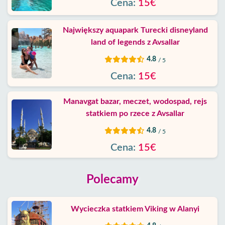
Cena:
15€
Największy aquapark Turecki disneyland
land of legends z Avsallar
4.8
/ 5
Cena:
15€
Manavgat bazar, meczet, wodospad, rejs
statkiem po rzece z Avsallar
4.8
/ 5
Cena:
15€
Polecamy
Wycieczka statkiem Viking w Alanyi