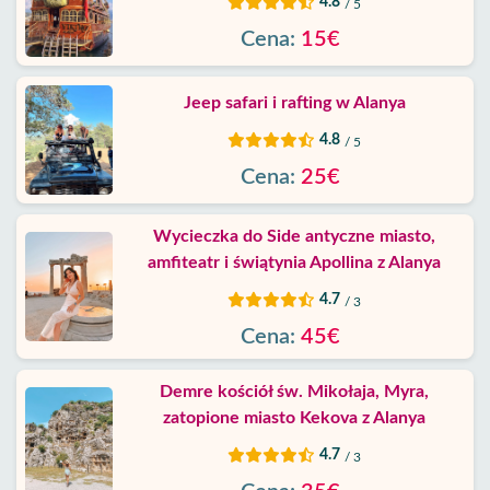
4.8
/ 5
Cena:
15€
Jeep safari i rafting w Alanya
4.8
/ 5
Cena:
25€
Wycieczka do Side antyczne miasto,
amfiteatr i świątynia Apollina z Alanya
4.7
/ 3
Cena:
45€
Demre kościół św. Mikołaja, Myra,
zatopione miasto Kekova z Alanya
4.7
/ 3