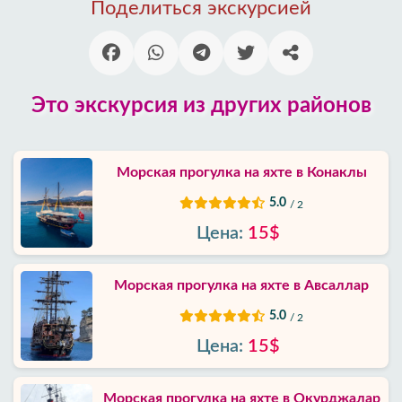
Поделиться экскурсией
Районы
Алании
Блог
Это экскурсия из других районов
Google
отзывы
Морская прогулка на яхте в Конаклы
О
5.0
/ 2
нас
Цена:
15$
Услуги
Морская прогулка на яхте в Авсаллар
Условия
5.0
/ 2
и
Цена:
15$
положения
Морская прогулка на яхте в Окурджалар