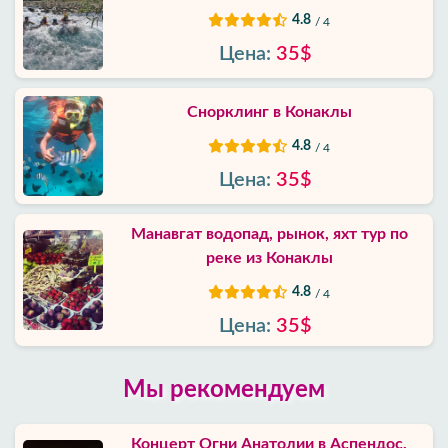
4.8
/ 4
Цена:
35$
Снорклинг в Конаклы
4.8
/ 4
Цена:
35$
Манавгат водопад, рынок, яхт тур по
реке из Конаклы
4.8
/ 4
Цена:
35$
Мы рекомендуем
Концерт Огни Анатолии в Аспендос,