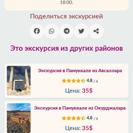
Конаклы
18:00.
Поделиться экскурсией
Районы
Алании
Блог
Это экскурсия из других районов
Google
отзывы
Экскурсия в Памуккале из Авсаллара
О
4.8
/ 4
нас
Цена:
35$
Услуги
Экскурсия в Памуккале из Окурджалара
Условия
4.8
/ 4
и
положения
Цена:
35$