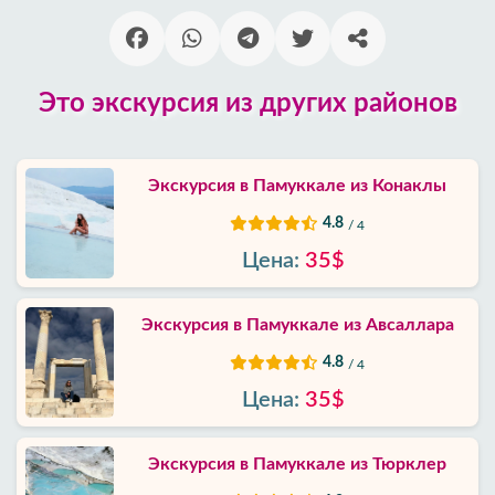
Блог
Google
отзывы
Это экскурсия из других районов
О
нас
Экскурсия в Памуккале из Конаклы
4.8
/ 4
Услуги
Цена:
35$
Условия
и
Экскурсия в Памуккале из Авсаллара
положения
4.8
/ 4
Политика
Цена:
35$
приватности
Экскурсия в Памуккале из Тюрклер
Контакты