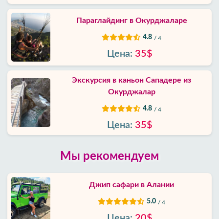
Параглайдинг в Окурджаларе
4.8
/ 4
Цена:
35$
Экскурсия в каньон Сападере из
Окурджалар
4.8
/ 4
Цена:
35$
Мы рекомендуем
Джип сафари в Алании
5.0
/ 4
Цена:
20$