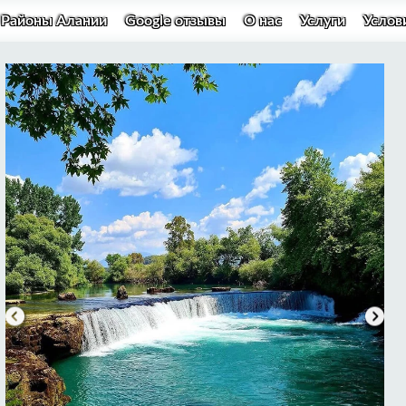
Районы Алании
Google отзывы
О нас
Услуги
Услов