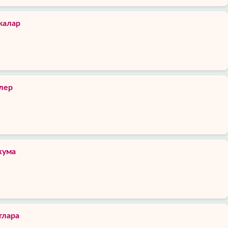
жалар
клер
кума
тлара