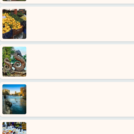
Главная
Конаклы
Районы
Алании
Блог
Google
отзывы