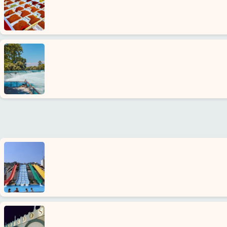
О
нас
Услуги
Условия
и
положения
Политика
приватности
Контакты