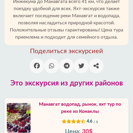
Инжекума до Манавгата всего 41 км, что делает
поездку удобной для всех. Яхт-экскурсия также
Главная
включает посещение реки Манавгат и водопада,
позволяя насладиться природной красотой.
Инжекум
Положительные отзывы гарантированы! Цена тура
приемлема и подходит для семейного отдыха.
Районы
Алании
Поделиться экскурсией
Блог
Google
Это экскурсия из других районов
отзывы
О
Манавгат водопад, рынок, яхт тур по
нас
реке из Конаклы
4.6
/ 5
Услуги
Цена:
30$