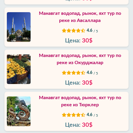
Условия
Манавгат водопад, рынок, яхт тур по
и
положения
реке из Авсаллара
4.6
/ 5
Политика
Цена:
30$
приватности
Манавгат водопад, рынок, яхт тур по
Контакты
реке из Окурджалар
4.6
/ 5
Цена:
30$
Манавгат водопад, рынок, яхт тур по
реке из Тюрклер
4.6
/ 5
Цена:
30$