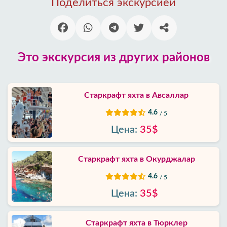
Поделиться экскурсией
Блог
Google
отзывы
Это экскурсия из других районов
О
нас
Старкрафт яхта в Авсаллар
4.6
/ 5
Услуги
Цена:
35$
Условия
и
Старкрафт яхта в Окурджалар
положения
4.6
/ 5
Политика
Цена:
35$
приватности
Старкрафт яхта в Тюрклер