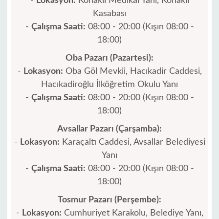
-
Lokasyon:
Konaklı Medikal Yanı, Konaklı
beldeleri
Kasabası
-
Çalışma Saati:
08:00 - 20:00 (Kışın 08:00 -
Blog
18:00)
Google
Oba Pazarı (Pazartesi):
yorumları
-
Lokasyon:
Oba Göl Mevkii, Hacıkadir Caddesi,
Hacıkadiroğlu İlköğretim Okulu Yanı
Biz
-
Çalışma Saati:
08:00 - 20:00 (Kışın 08:00 -
kimiz
18:00)
Sunduklarımız
Avsallar Pazarı (Çarşamba):
-
Lokasyon:
Karaçaltı Caddesi, Avsallar Belediyesi
Hizmet
Yanı
Şartları
-
Çalışma Saati:
08:00 - 20:00 (Kışın 08:00 -
18:00)
Gizlilik
Tosmur Pazarı (Perşembe):
Politikası
-
Lokasyon:
Cumhuriyet Karakolu, Belediye Yanı,