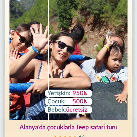
Ana
Sayfa
Alanya'nın
beldeleri
Yetişkin:
950₺
Blog
Çocuk:
500₺
Bebek:
ücretsiz
Google
yorumları
Alanya'da çocuklarla Jeep safari turu
Biz