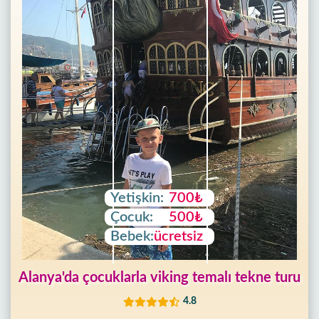
Yetişkin:
700₺
Çocuk:
500₺
Bebek:
ücretsiz
Alanya'da çocuklarla viking temalı tekne turu
4.8