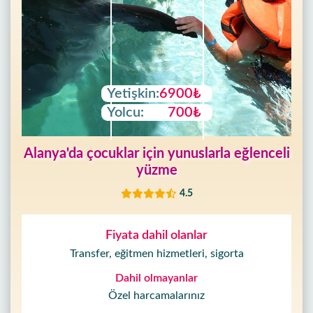
Yetişkin:
6900₺
Yolcu:
700₺
Alanya'da çocuklar için yunuslarla eğlenceli
yüzme
4.5
Fiyata dahil olanlar
Transfer, eğitmen hizmetleri, sigorta
Dahil olmayanlar
Özel harcamalarınız