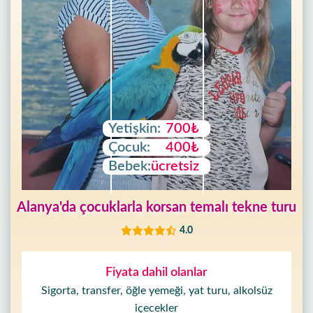
Yetişkin:
700₺
Çocuk:
400₺
Bebek:
ücretsiz
Alanya'da çocuklarla korsan temalı tekne turu
4.0
Fiyata dahil olanlar
Sigorta, transfer, öğle yemeği, yat turu, alkolsüz
içecekler