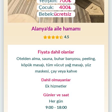
Yetişkin:
700₺
Çocuk:
400₺
Bebek:
ücretsiz
Alanya'da aile hamamı
4.5
Fiyata dahil olanlar
Otelden alma, sauna, buhar banyosu, peeling,
köpük masajı, tüm vücut yağ masajı, yüz
maskesi, çay veya kahve
Dahil olmayanlar
Ek hizmetler
Günler ve saat
Her gün
9:00 - 18:00