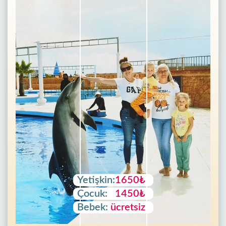
Yetişkin:
1650₺
Çocuk:
1450₺
Bebek:
ücretsiz