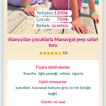
Yetişkin:
1200₺
Çocuk:
700₺
Bebek:
ücretsiz
Alanya'dan çocuklarla Manavgat jeep safari
turu
5.0
Fiyata dahil olanlar
Transfer, öğle yemeği, rehber, sigorta
Dahil olmayanlar
içecekler, hayvanat bahçesi giriş ücreti (isteğe
bağlı).
Günler ve saat