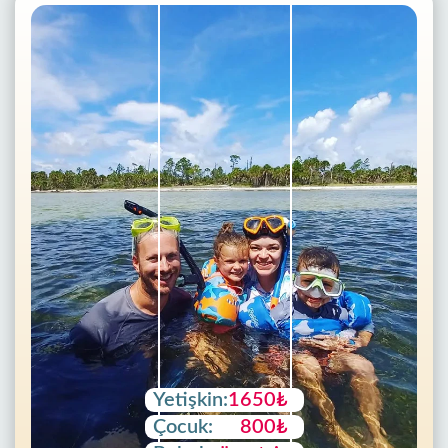
Yetişkin:
1650₺
Çocuk:
800₺