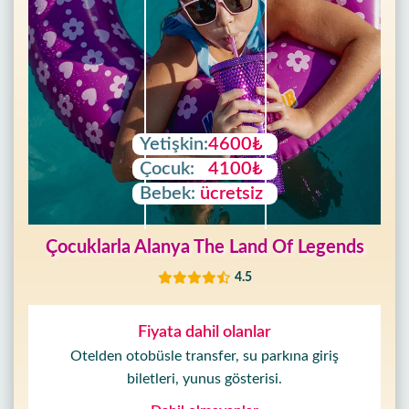
Yetişkin:
4600₺
Çocuk:
4100₺
Bebek:
ücretsiz
Çocuklarla Alanya The Land Of Legends
4.5
Fiyata dahil olanlar
Otelden otobüsle transfer, su parkına giriş
biletleri, yunus gösterisi.