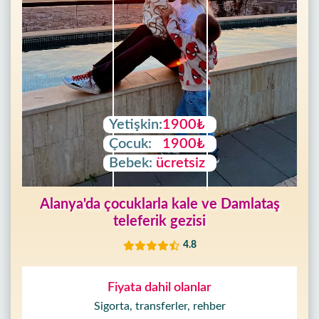
Yetişkin:
1900₺
Çocuk:
1900₺
Bebek:
ücretsiz
Alanya'da çocuklarla kale ve Damlataş
teleferik gezisi
4.8
Fiyata dahil olanlar
Sigorta, transferler, rehber