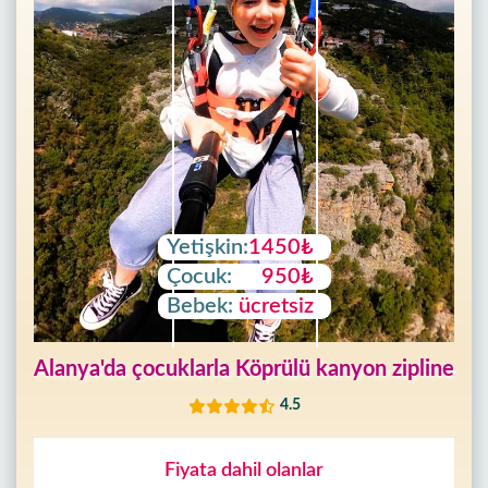
Yetişkin:
1450₺
Çocuk:
950₺
Bebek:
ücretsiz
Alanya'da çocuklarla Köprülü kanyon zipline
4.5
Fiyata dahil olanlar