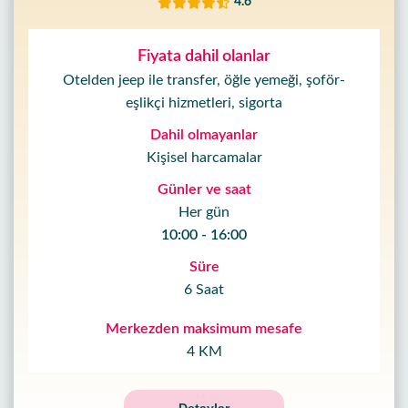
4.6
kimiz
Fiyata dahil olanlar
Sunduklarımız
Otelden jeep ile transfer, öğle yemeği, şoför-
eşlikçi hizmetleri, sigorta
Hizmet
Şartları
Dahil olmayanlar
Kişisel harcamalar
Gizlilik
Günler ve saat
Politikası
Her gün
10:00 - 16:00
İletişim
Süre
6 Saat
Merkezden maksimum mesafe
4 KM