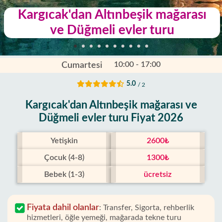
Kargıcak'dan Altınbeşik mağarası
ve Düğmeli evler turu
10:00 - 17:00
Cumartesi
5.0
/ 2
Kargıcak'dan Altınbeşik mağarası ve
Düğmeli evler turu Fiyat 2026
Yetişkin
2600₺
Çocuk (4-8)
1300₺
Bebek (1-3)
ücretsiz
Fiyata dahil olanlar
:
Transfer, Sigorta, rehberlik
hizmetleri, öğle yemeği, mağarada tekne turu