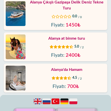
Alanya Çıkışlı Gazipaşa Delik Deniz Tekne
Turu
0.0
/ 0
Fiyatı:
1450₺
Alanya at binme turu
5.0
/ 2
Fiyatı:
2400₺
Alanya'da Hamam
4.5
/ 2
Fiyatı:
700₺