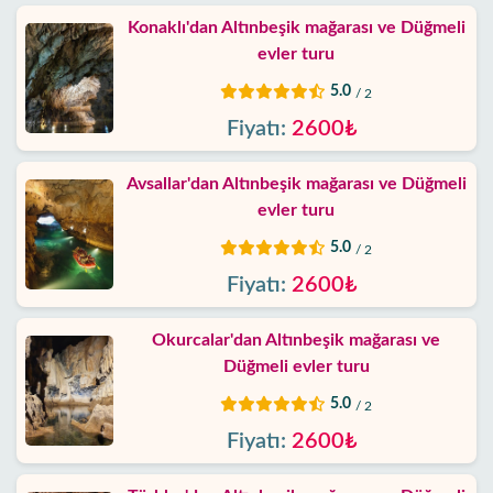
Blog
Konaklı'dan Altınbeşik mağarası ve Düğmeli
evler turu
Google
yorumları
5.0
/ 2
Fiyatı:
2600₺
Biz
kimiz
Avsallar'dan Altınbeşik mağarası ve Düğmeli
evler turu
Sunduklarımız
5.0
/ 2
Hizmet
Fiyatı:
2600₺
Şartları
Okurcalar'dan Altınbeşik mağarası ve
Gizlilik
Düğmeli evler turu
Politikası
5.0
/ 2
Fiyatı:
2600₺
İletişim