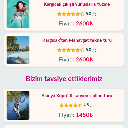
Kargıcak çıkışlı Yunuslarla Yüzme
5.0
/ 2
Fiyatı:
2600₺
Kargıcak’tan Manavgat tekne turu
5.0
/ 2
Fiyatı:
2600₺
Bizim tavsiye ettiklerimiz
Alanya Köprülü kanyon zipline turu
4.5
/ 2
Fiyatı:
1450₺