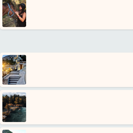
Biz
kimiz
Sunduklarımız
Hizmet
Şartları
Gizlilik
Politikası
İletişim