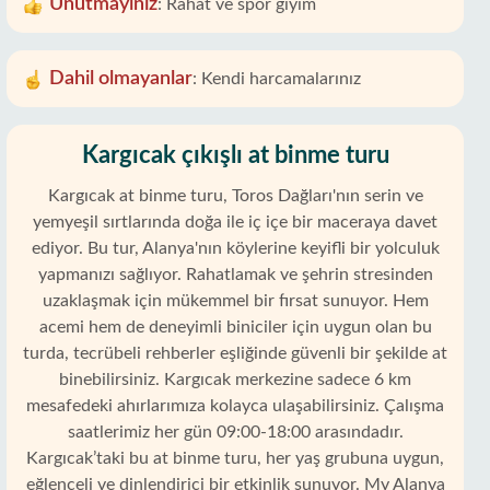
Unutmayınız
:
Rahat ve spor giyim
Dahil olmayanlar
:
Kendi harcamalarınız
Kargıcak çıkışlı at binme turu
Kargıcak at binme turu, Toros Dağları'nın serin ve
yemyeşil sırtlarında doğa ile iç içe bir maceraya davet
ediyor. Bu tur, Alanya'nın köylerine keyifli bir yolculuk
yapmanızı sağlıyor. Rahatlamak ve şehrin stresinden
uzaklaşmak için mükemmel bir fırsat sunuyor. Hem
acemi hem de deneyimli biniciler için uygun olan bu
turda, tecrübeli rehberler eşliğinde güvenli bir şekilde at
binebilirsiniz. Kargıcak merkezine sadece 6 km
mesafedeki ahırlarımıza kolayca ulaşabilirsiniz. Çalışma
saatlerimiz her gün 09:00-18:00 arasındadır.
Kargıcak’taki bu at binme turu, her yaş grubuna uygun,
eğlenceli ve dinlendirici bir etkinlik sunuyor. My Alanya