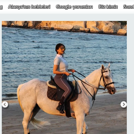
g
Alanya'nın beldeleri
Google yorumları
Biz kimiz
Sund