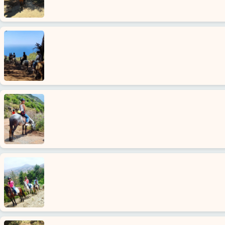
Ana
Sayfa
Kargıcak
Alanya'nın
beldeleri
Blog
Google
yorumları