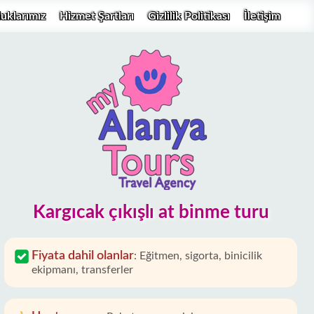
uklarımız
Hizmet Şartları
Gizlilik Politikası
İletişim
Kargıcak çıkışlı at binme turu
Fiyata dahil olanlar
:
Eğitmen, sigorta, binicilik
ekipmanı, transferler