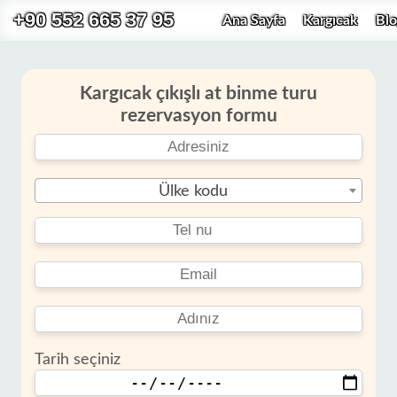
+90 552 665 37 95
Ana Sayfa
Kargıcak
Blo
Kargıcak çıkışlı at binme turu
rezervasyon formu
Ülke kodu
Tarih seçiniz