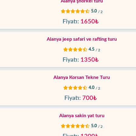
Alanya şnorkel turu
5.0
/ 2
Fiyatı:
1650₺
Alanya jeep safari ve rafting turu
4.5
/ 2
Fiyatı:
1350₺
Alanya Korsan Tekne Turu
4.0
/ 2
Fiyatı:
700₺
Alanya sakin yat turu
5.0
/ 2