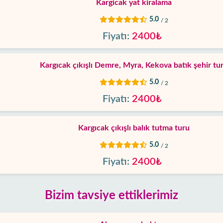
Kargicak yat kiralama
5.0
/ 2
Fiyatı:
2400₺
Kargıcak çıkışlı Demre, Myra, Kekova batık şehir tu
5.0
/ 2
Fiyatı:
2400₺
Kargıcak çıkışlı balık tutma turu
5.0
/ 2
Fiyatı:
2400₺
Bizim tavsiye ettiklerimiz