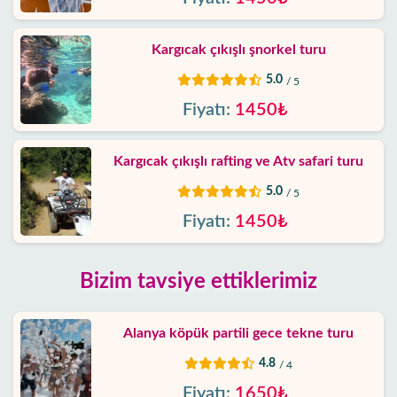
Kargıcak çıkışlı şnorkel turu
5.0
/ 5
Fiyatı:
1450₺
Kargıcak çıkışlı rafting ve Atv safari turu
5.0
/ 5
Fiyatı:
1450₺
Bizim tavsiye ettiklerimiz
Alanya köpük partili gece tekne turu
4.8
/ 4
Fiyatı:
1650₺