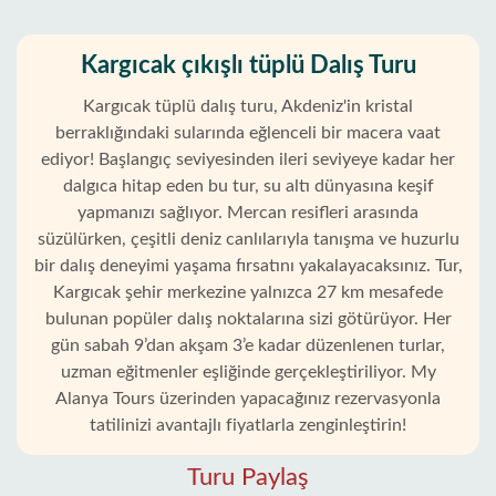
Kargıcak çıkışlı tüplü Dalış Turu
Kargıcak tüplü dalış turu, Akdeniz'in kristal
berraklığındaki sularında eğlenceli bir macera vaat
ediyor! Başlangıç seviyesinden ileri seviyeye kadar her
dalgıca hitap eden bu tur, su altı dünyasına keşif
yapmanızı sağlıyor. Mercan resifleri arasında
süzülürken, çeşitli deniz canlılarıyla tanışma ve huzurlu
bir dalış deneyimi yaşama fırsatını yakalayacaksınız. Tur,
Kargıcak şehir merkezine yalnızca 27 km mesafede
bulunan popüler dalış noktalarına sizi götürüyor. Her
gün sabah 9’dan akşam 3’e kadar düzenlenen turlar,
uzman eğitmenler eşliğinde gerçekleştiriliyor. My
Ana
Sayfa
Alanya Tours üzerinden yapacağınız rezervasyonla
tatilinizi avantajlı fiyatlarla zenginleştirin!
Kargıcak
Turu Paylaş