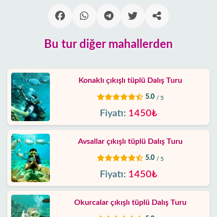
Alanya'nın
beldeleri
Bu tur diğer mahallerden
Blog
Google
yorumları
Konaklı çıkışlı tüplü Dalış Turu
5.0
/ 5
Biz
Fiyatı:
1450₺
kimiz
Sunduklarımız
Avsallar çıkışlı tüplü Dalış Turu
5.0
/ 5
Hizmet
Fiyatı:
1450₺
Şartları
Gizlilik
Okurcalar çıkışlı tüplü Dalış Turu
Politikası