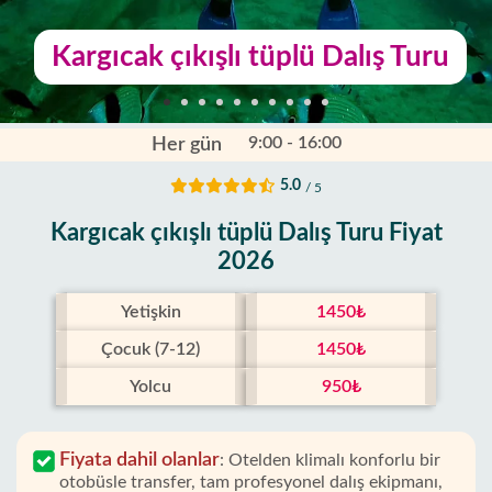
Kargıcak çıkışlı tüplü Dalış Turu
9:00 - 16:00
Her gün
5.0
/ 5
Kargıcak çıkışlı tüplü Dalış Turu Fiyat
2026
Yetişkin
1450₺
Çocuk (7-12)
1450₺
Yolcu
950₺
Fiyata dahil olanlar
:
Otelden klimalı konforlu bir
otobüsle transfer, tam profesyonel dalış ekipmanı,