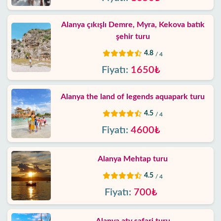
Alanya çıkışlı Demre, Myra, Kekova batık
şehir turu
4.8
/ 4
Fiyatı:
1650₺
Alanya the land of legends aquapark turu
4.5
/ 4
Fiyatı:
4600₺
Alanya Mehtap turu
4.5
/ 4
Fiyatı:
700₺