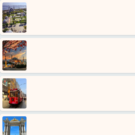
Ana
Sayfa
Konaklı
Alanya'nın
beldeleri
Blog
Google
yorumları
Biz
kimiz