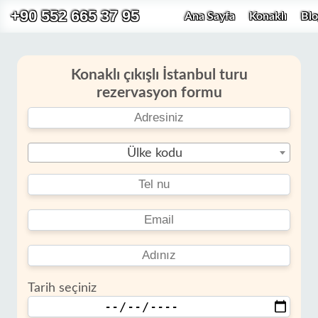
+90 552 665 37 95
Ana Sayfa
Konaklı
Blo
Konaklı çıkışlı İstanbul turu
rezervasyon formu
Ülke kodu
Tarih seçiniz