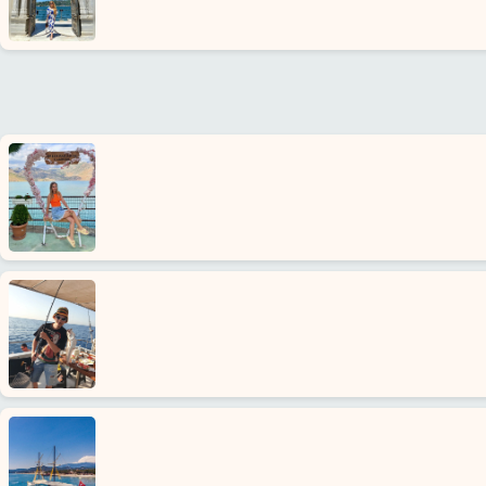
Sunduklarımız
Hizmet
Şartları
Gizlilik
Politikası
İletişim