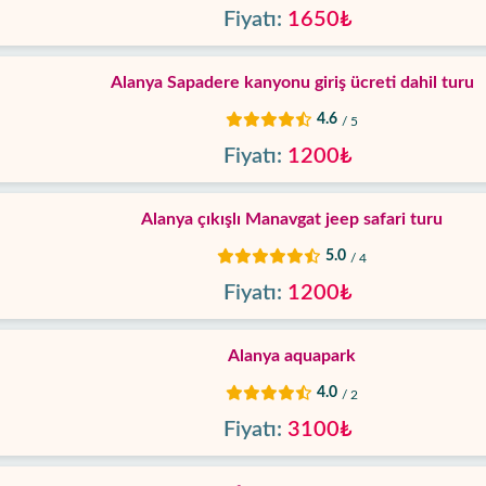
Fiyatı:
1650₺
Alanya Sapadere kanyonu giriş ücreti dahil turu
4.6
/ 5
Fiyatı:
1200₺
Alanya çıkışlı Manavgat jeep safari turu
5.0
/ 4
Fiyatı:
1200₺
Alanya aquapark
4.0
/ 2
Fiyatı:
3100₺