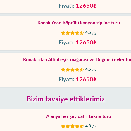
Fiyatı:
12650₺
Konaklı'dan Köprülü kanyon zipline turu
4.5
/ 2
Fiyatı:
12650₺
Konaklı'dan Altınbeşik mağarası ve Düğmeli evler tu
4.5
/ 2
Fiyatı:
12650₺
Bizim tavsiye ettiklerimiz
Alanya her şey dahil tekne turu
4.3
/ 4