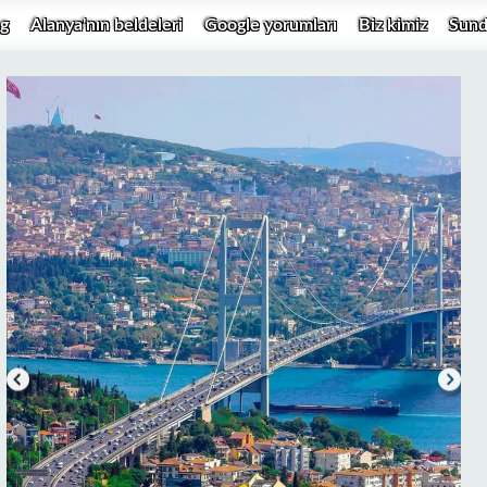
g
Alanya'nın beldeleri
Google yorumları
Biz kimiz
Sund