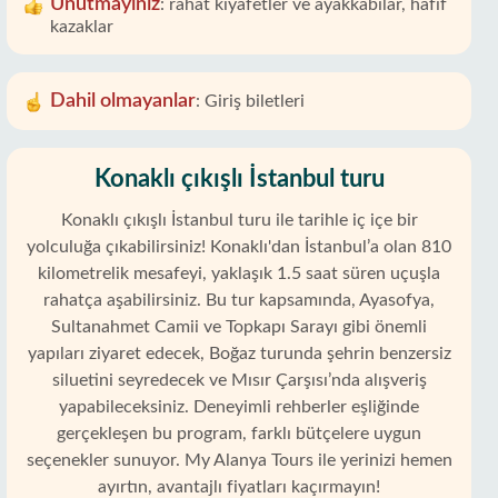
Unutmayınız
:
rahat kıyafetler ve ayakkabılar, hafif
kazaklar
Dahil olmayanlar
:
Giriş biletleri
Konaklı çıkışlı İstanbul turu
Konaklı çıkışlı İstanbul turu ile tarihle iç içe bir
yolculuğa çıkabilirsiniz! Konaklı'dan İstanbul’a olan 810
kilometrelik mesafeyi, yaklaşık 1.5 saat süren uçuşla
rahatça aşabilirsiniz. Bu tur kapsamında, Ayasofya,
Sultanahmet Camii ve Topkapı Sarayı gibi önemli
yapıları ziyaret edecek, Boğaz turunda şehrin benzersiz
siluetini seyredecek ve Mısır Çarşısı’nda alışveriş
yapabileceksiniz. Deneyimli rehberler eşliğinde
gerçekleşen bu program, farklı bütçelere uygun
seçenekler sunuyor. My Alanya Tours ile yerinizi hemen
ayırtın, avantajlı fiyatları kaçırmayın!