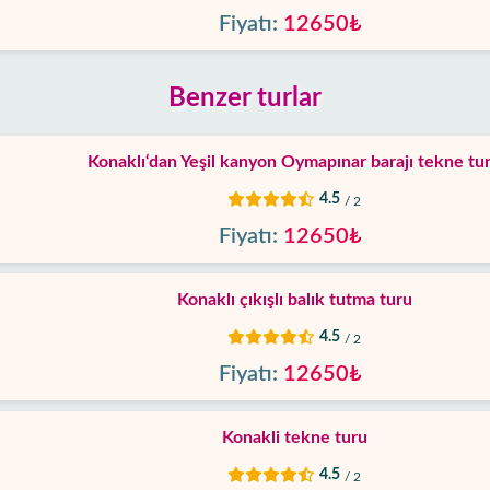
Fiyatı:
12650₺
Benzer turlar
Konaklı‘dan Yeşil kanyon Oymapınar barajı tekne tu
4.5
/ 2
Fiyatı:
12650₺
Konaklı çıkışlı balık tutma turu
4.5
/ 2
Fiyatı:
12650₺
Konakli tekne turu
4.5
/ 2