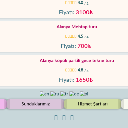
4.0
/ 2
Fiyatı:
3100₺
Alanya Mehtap turu
4.5
/ 4
Fiyatı:
700₺
Alanya köpük partili gece tekne turu
4.8
/ 4
Fiyatı:
1650₺
Sunduklarımız
Hizmet Şartları