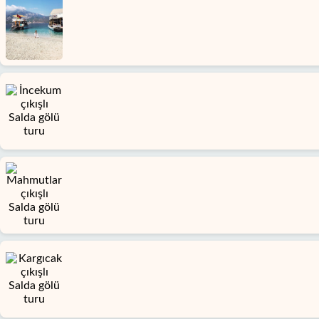
Türkler
Alanya'nın
beldeleri
Blog
Google
yorumları
Biz
kimiz
Sunduklarımız
Hizmet
Şartları