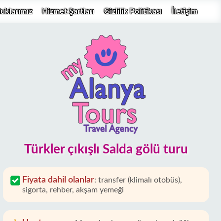
uklarımız
Hizmet Şartları
Gizlilik Politikası
İletişim
Türkler çıkışlı Salda gölü turu
Fiyata dahil olanlar
:
transfer (klimalı otobüs),
sigorta, rehber, akşam yemeği