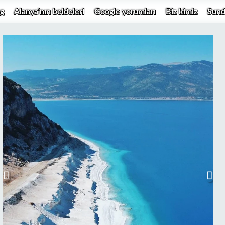
g
Alanya'nın beldeleri
Google yorumları
Biz kimiz
Sund