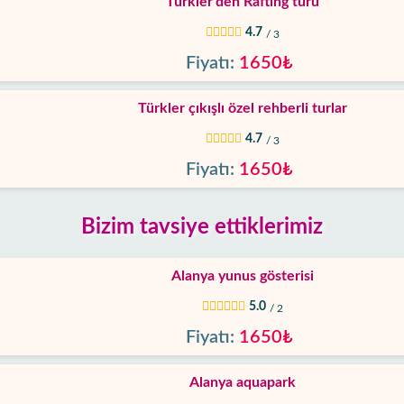
Türkler'den Rafting turu
4.7
/ 3
Fiyatı:
1650₺
Türkler çıkışlı özel rehberli turlar
4.7
/ 3
Fiyatı:
1650₺
Bizim tavsiye ettiklerimiz
Alanya yunus gösterisi
5.0
/ 2
Fiyatı:
1650₺
Alanya aquapark