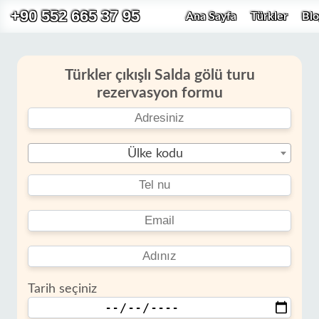
+90 552 665 37 95
Ana Sayfa
Türkler
Blo
Türkler çıkışlı Salda gölü turu
rezervasyon formu
Ülke kodu
Tarih seçiniz