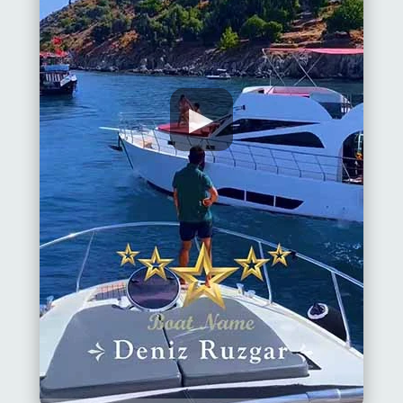
▶
Strona
Główna
Alanya
wioski