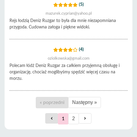
(5)
mazurek.cyprian@yahoo.pl
Rejs łodzią Deniz Ruzgar to była dla mnie niezapomniana
przygoda. Cudowna załoga i piękne widoki.
(4)
oziolkowska@gmail.com
Polecam łódź Deniz Ruzgar za całkiem przyjemną obsługę i
organizację, chociaż moglibyśmy spędzić więcej czasu na
morzu.
Następny »
« poprzedni
2
1