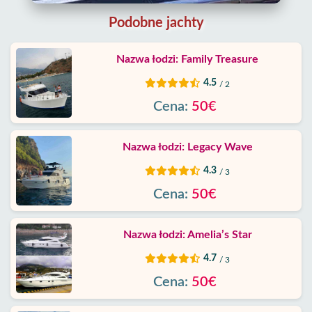
Blog
Podobne jachty
Google
Nazwa łodzi: Family Treasure
opinie
4.5
/ 2
O
Cena:
50€
nas
Nazwa łodzi: Legacy Wave
Usługi
4.3
/ 3
Warunki
Cena:
50€
Polityka
Nazwa łodzi: Amelia’s Star
Prywatności
4.7
/ 3
Skontaktuj
Cena:
50€