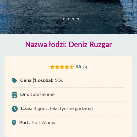
Nazwa łodzi: Deniz Ruzgar
4.5
/ 4
Cena (1 osoba):
50€
Dni:
Codziennie
Czas:
4 godz. (elastyczne godziny)
Port:
Port Alanya