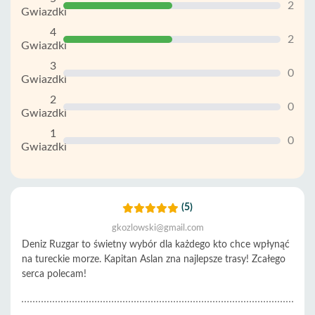
2
Gwiazdki
4
2
Gwiazdki
3
0
Gwiazdki
2
0
Gwiazdki
1
0
Gwiazdki
(5)
gkozlowski@gmail.com
Deniz Ruzgar to świetny wybór dla każdego kto chce wpłynąć
na tureckie morze. Kapitan Aslan zna najlepsze trasy! Zcałego
serca polecam!