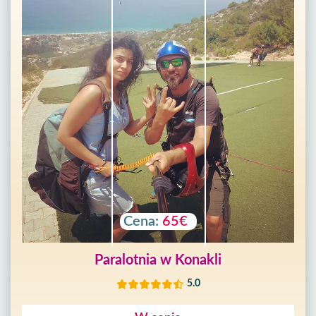
Cena:
65€
Paralotnia w Konakli
5.0