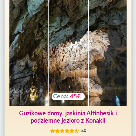
Cena:
45€
Guzikowe domy, jaskinia Altinbesik i
podziemne jezioro z Konakli
5.0