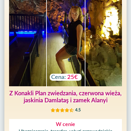
Cena:
25€
Z Konakli Plan zwiedzania, czerwona wieża,
jaskinia Damlataş i zamek Alanyi
4.5
W cenie