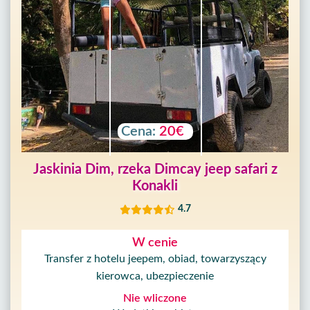
Cena:
20€
Jaskinia Dim, rzeka Dimcay jeep safari z
Konakli
4.7
W cenie
Transfer z hotelu jeepem, obiad, towarzyszący
kierowca, ubezpieczenie
Nie wliczone