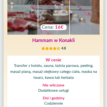
Cena:
16€
Hammam w Konakli
4.8
W cenie
Transfer z hotelu, sauna, łaźnia parowa, peeling,
masaż pianą, masaż olejkowy całego ciała, maska ​​na
twarz, kawa lub herbata
Nie wliczone
Dodatkowe usługi
Dni i godziny
Codziennie