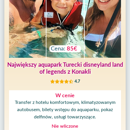
Cena:
85€
Największy aquapark Turecki disneyland land
of legends z Konakli
4.7
W cenie
Transfer z hotelu komfortowym, klimatyzowanym
autobusem, bilety wstępu do aquaparku, pokaz
delfinów, usługi towarzyszące.
Nie wliczone