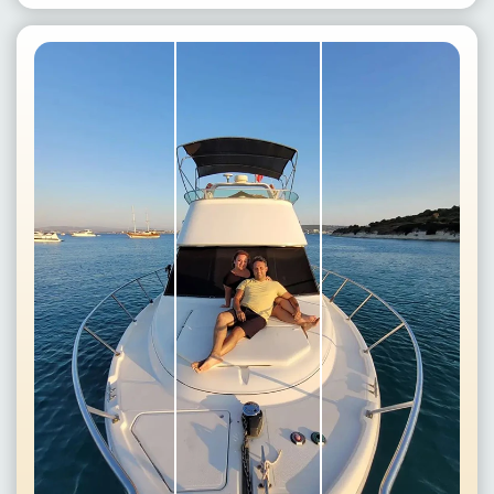
Strona
Główna
Alanya
wioski
Blog
Google
opinie