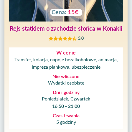
O
nas
Cena:
15€
Usługi
Rejs statkiem o zachodzie słońca w Konakli
Warunki
5.0
W cenie
Polityka
Transfer, kolacja, napoje bezalkoholowe, animacja,
Prywatności
impreza piankowa, ubezpieczenie
Skontaktuj
Nie wliczone
Wydatki osobiste
Dni i godziny
Poniedziałek, Czwartek
16:50 - 21:00
Czas trwania
5 godziny