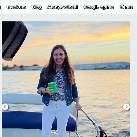
a
Incekum
Blog
Alanya wioski
Google opinie
O nas