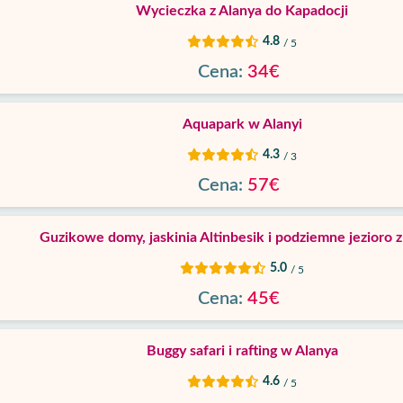
Wycieczka z Alanya do Kapadocji
4.8
/ 5
Cena:
34€
Aquapark w Alanyi
4.3
/ 3
Cena:
57€
Guzikowe domy, jaskinia Altinbesik i podziemne jezioro z
5.0
/ 5
Cena:
45€
Buggy safari i rafting w Alanya
4.6
/ 5