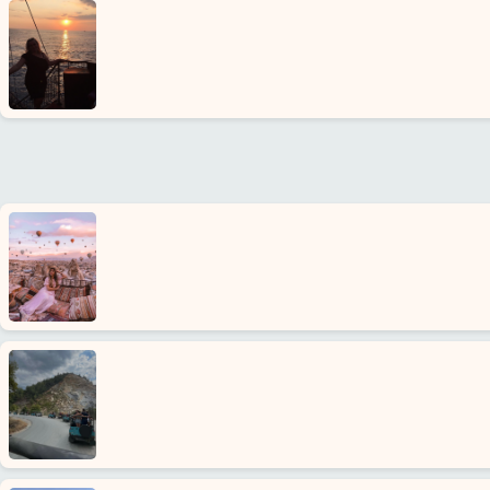
O
nas
Usługi
Warunki
Polityka
Prywatności
Skontaktuj