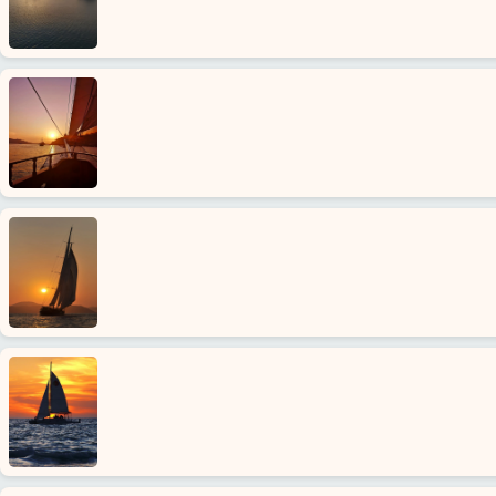
Strona
Główna
Incekum
Alanya
wioski
Blog
Google
opinie