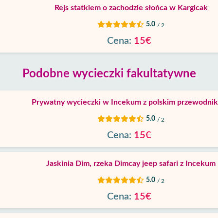
Rejs statkiem o zachodzie słońca w Kargicak
5.0
/ 2
Cena:
15€
Podobne wycieczki fakultatywne
Prywatny wycieczki w Incekum z polskim przewodni
5.0
/ 2
Cena:
15€
Jaskinia Dim, rzeka Dimcay jeep safari z Incekum
5.0
/ 2
Cena:
15€