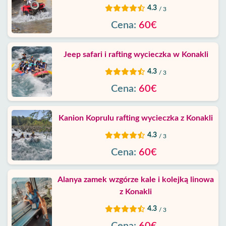
4.3
/ 3
Cena:
60€
Jeep safari i rafting wycieczka w Konakli
4.3
/ 3
Cena:
60€
Kanion Koprulu rafting wycieczka z Konakli
4.3
/ 3
Cena:
60€
Alanya zamek wzgórze kale i kolejką linowa
z Konakli
4.3
/ 3