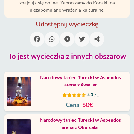
znajdują się online. Zapraszamy do Konakli na
Główna
niezapomniane wrażenia kulturalne.
Konakli
Udostępnij wycieczkę
Alanya
wioski
To jest wycieczka z innych obszarów
Blog
Google
Narodowy taniec Turecki w Aspendos
opinie
arena z Avsallar
4.3
/ 3
O
nas
Cena:
60€
Usługi
Narodowy taniec Turecki w Aspendos
arena z Okurcalar