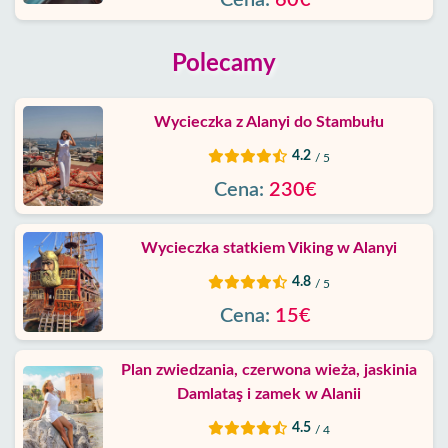
Cena:
60€
Polecamy
Wycieczka z Alanyi do Stambułu
4.2
/ 5
Cena:
230€
Wycieczka statkiem Viking w Alanyi
4.8
/ 5
Cena:
15€
Plan zwiedzania, czerwona wieża, jaskinia
Damlataş i zamek w Alanii
4.5
/ 4