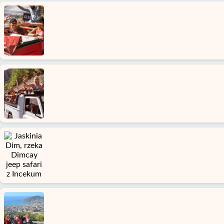
Strona
Główna
Okurcalar
Alanya
wioski
Blog
Google
opinie
O