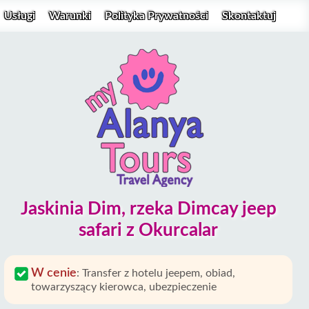
Usługi
Warunki
Polityka Prywatności
Skontaktuj
Jaskinia Dim, rzeka Dimcay jeep
safari z Okurcalar
W cenie
:
Transfer z hotelu jeepem, obiad,
towarzyszący kierowca, ubezpieczenie