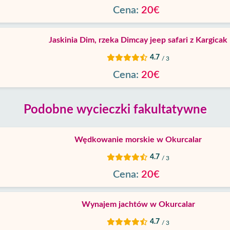
Cena:
20€
Jaskinia Dim, rzeka Dimcay jeep safari z Kargicak
4.7
/ 3
Cena:
20€
Podobne wycieczki fakultatywne
Wędkowanie morskie w Okurcalar
4.7
/ 3
Cena:
20€
Wynajem jachtów w Okurcalar
4.7
/ 3