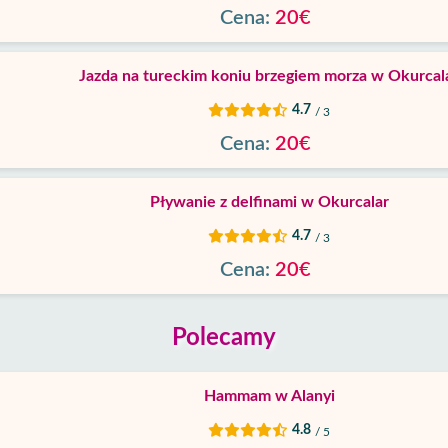
Cena:
20€
Jazda na tureckim koniu brzegiem morza w Okurcal
4.7
/ 3
Cena:
20€
Pływanie z delfinami w Okurcalar
4.7
/ 3
Cena:
20€
Polecamy
Hammam w Alanyi
4.8
/ 5