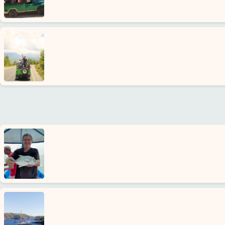
nas
Usługi
Warunki
Polityka
Prywatności
Skontaktuj