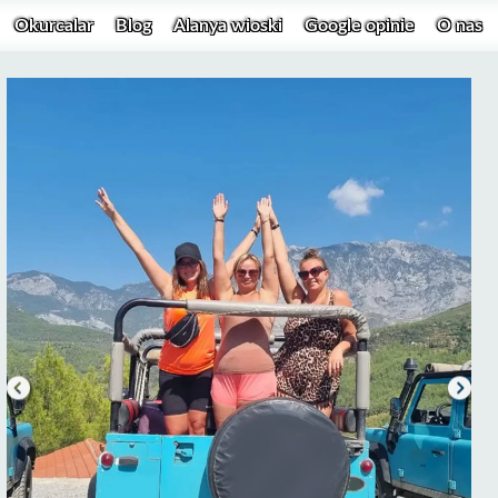
Okurcalar
Blog
Alanya wioski
Google opinie
O nas