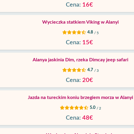
Cena:
16€
Wycieczka statkiem Viking w Alanyi
4.8
/ 5
Cena:
15€
Alanya jaskinia Dim, rzeka Dimcay jeep safari
4.7
/ 3
Cena:
20€
Jazda na tureckim koniu brzegiem morza w Alanyi
5.0
/ 2
Cena:
48€