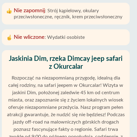
Nie zapomnij
:
Strój kąpielowy, okulary
przeciwsłoneczne, ręcznik, krem ​​​​przeciwsłoneczny
Nie wliczone
:
Wydatki osobiste
Jaskinia Dim, rzeka Dimcay jeep safari
z Okurcalar
Rozpocząć na niezapomnianą przygodę, idealną dla
całej rodziny, na safari jeepem w Okurcalar! Wizyta w
jaskini Dim, położonej zaledwie 45 km od centrum
miasta, oraz zapoznanie się z życiem lokalnych wiosek
oferuje niezapomniane przeżycia. Nasz program pełen
atrakcji gwarantuje, że nudzić się nie będziesz! Podczas
jazdy off-road na malowniczych górskich drogach
poznasz fascynujące fakty o regionie. Safari trwa
zwykle od 9:00 do późnego popołudnia, codziennie, z