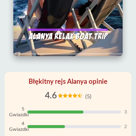
Błękitny rejs Alanya opinie
4.6
(5)
5
3
Gwiazdki
4
2
Gwiazdki