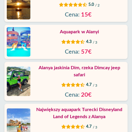
5.0
/ 2
Cena:
15€
Aquapark w Alanyi
4.3
/ 3
Cena:
57€
Alanya jaskinia Dim, rzeka Dimcay jeep
safari
4.7
/ 3
Cena:
20€
Największy aquapark Turecki Disneyland
Land of Legends z Alanya
4.7
/ 3