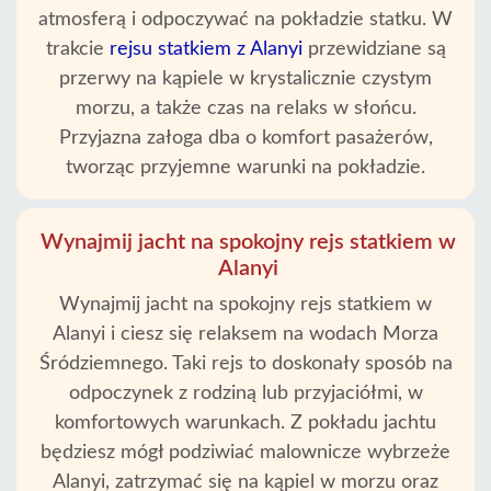
atmosferą i odpoczywać na pokładzie statku. W
Strona
Główna
trakcie
rejsu statkiem z Alanyi
przewidziane są
przerwy na kąpiele w krystalicznie czystym
Alanya
morzu, a także czas na relaks w słońcu.
wioski
Przyjazna załoga dba o komfort pasażerów,
tworząc przyjemne warunki na pokładzie.
Blog
Wynajmij jacht na spokojny rejs statkiem w
Google
opinie
Alanyi
Wynajmij jacht na spokojny rejs statkiem w
O
Alanyi i ciesz się relaksem na wodach Morza
nas
Śródziemnego. Taki rejs to doskonały sposób na
odpoczynek z rodziną lub przyjaciółmi, w
Usługi
komfortowych warunkach. Z pokładu jachtu
będziesz mógł podziwiać malownicze wybrzeże
Warunki
Alanyi, zatrzymać się na kąpiel w morzu oraz