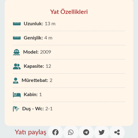
Yat Özellikleri
Uzunluk:
13 m
Genişlik:
4 m
Model:
2009
Kapasite:
12
Mürettebat:
2
Kabin:
1
Duş - Wc:
2-1
Yatı paylaş