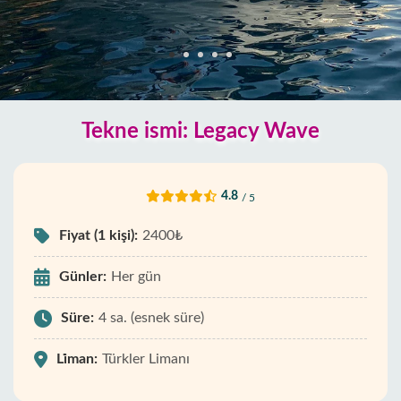
Tekne ismi: Legacy Wave
4.8
/ 5
Fiyat (1 kişi):
2400₺
Günler:
Her gün
Süre:
4 sa. (esnek süre)
Li̇man:
Türkler Limanı