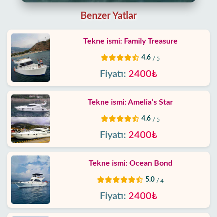
yorumları
Benzer Yatlar
Biz
kimiz
Tekne ismi: Family Treasure
4.6
/ 5
Sunduklarımız
Fiyatı:
2400₺
Hizmet
Şartları
Tekne ismi: Amelia’s Star
4.6
/ 5
Gizlilik
Politikası
Fiyatı:
2400₺
İletişim
Tekne ismi: Ocean Bond
5.0
/ 4
Fiyatı:
2400₺