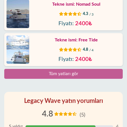
Tekne ismi: Nomad Soul
4.3
/ 3
Fiyatı:
2400₺
Tekne ismi: Free Tide
4.8
/ 4
Fiyatı:
2400₺
Tüm yatları gör
Legacy Wave yatın yorumları
4.8
(5)
5 yıldız
4