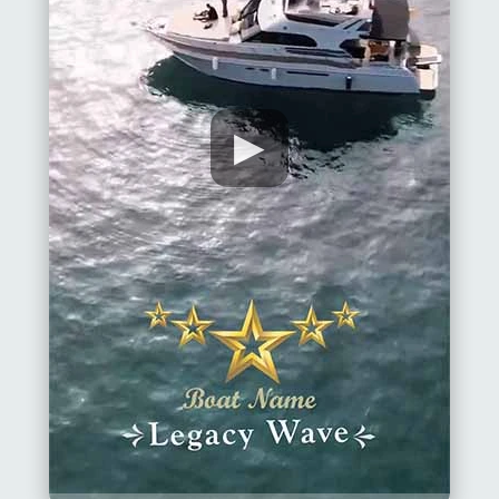
▶
Ana
Sayfa
Alanya'nın
beldeleri
Blog
Google