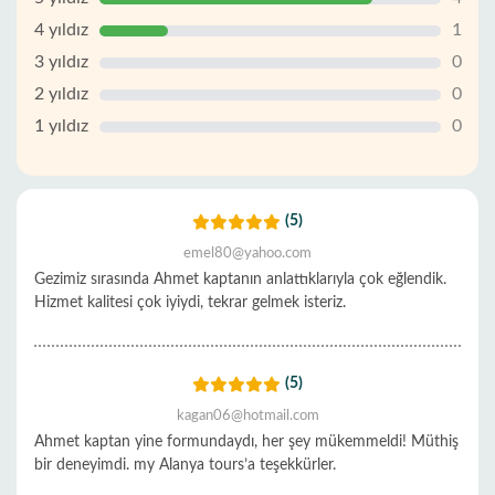
4 yıldız
1
3 yıldız
0
2 yıldız
0
1 yıldız
0
(5)
emel80@yahoo.com
Gezimiz sırasında Ahmet kaptanın anlattıklarıyla çok eğlendik.
Hizmet kalitesi çok iyiydi, tekrar gelmek isteriz.
(5)
kagan06@hotmail.com
Ahmet kaptan yine formundaydı, her şey mükemmeldi! Müthiş
bir deneyimdi. my Alanya tours’a teşekkürler.