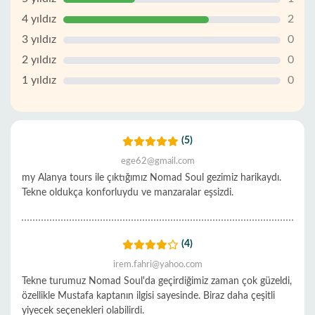
4 yıldız
2
3 yıldız
0
2 yıldız
0
1 yıldız
0
(5)
ege62@gmail.com
my Alanya tours ile çıktığımız Nomad Soul gezimiz harikaydı.
Tekne oldukça konforluydu ve manzaralar eşsizdi.
(4)
irem.fahri@yahoo.com
Tekne turumuz Nomad Soul'da geçirdiğimiz zaman çok güzeldi,
özellikle Mustafa kaptanın ilgisi sayesinde. Biraz daha çeşitli
yiyecek seçenekleri olabilirdi.