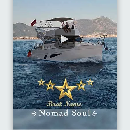
▶
Ana
Sayfa
Alanya'nın
beldeleri
Blog
Google
yorumları