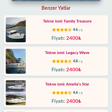
Biz
Benzer Yatlar
kimiz
Tekne ismi: Family Treasure
Sunduklarımız
4.6
/ 5
Fiyatı:
2400₺
Hizmet
Şartları
Tekne ismi: Legacy Wave
Gizlilik
4.8
/ 5
Politikası
Fiyatı:
2400₺
İletişim
Tekne ismi: Amelia’s Star
4.6
/ 5
Fiyatı:
2400₺