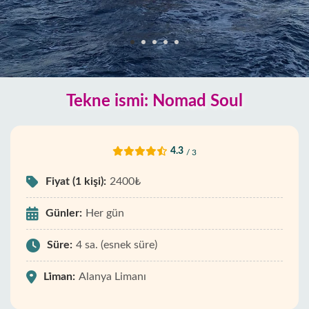
Tekne ismi: Nomad Soul
4.3
/ 3
Fiyat (1 kişi):
2400₺
Günler:
Her gün
Süre:
4 sa. (esnek süre)
Li̇man:
Alanya Limanı