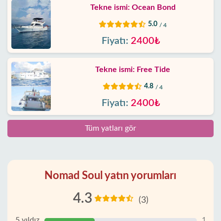
Tekne ismi: Ocean Bond
5.0
/ 4
Fiyatı:
2400₺
Tekne ismi: Free Tide
4.8
/ 4
Fiyatı:
2400₺
Tüm yatları gör
Nomad Soul yatın yorumları
4.3
(3)
5 yıldız
1