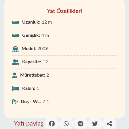
Yat Özellikleri
Uzunluk:
12 m
Genişlik:
4 m
Model:
2009
Kapasite:
12
Mürettebat:
2
Kabin:
1
Duş - Wc:
2-1
Yatı paylaş