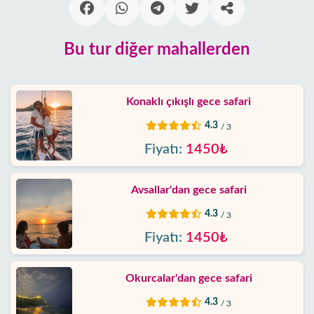
beldeleri
Blog
Bu tur diğer mahallerden
Google
yorumları
Konaklı çıkışlı gece safari
4.3
/ 3
Biz
kimiz
Fiyatı:
1450₺
Sunduklarımız
Avsallar'dan gece safari
4.3
/ 3
Hizmet
Şartları
Fiyatı:
1450₺
Gizlilik
Okurcalar'dan gece safari
Politikası
4.3
/ 3