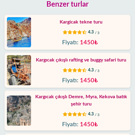
Benzer turlar
Kargicak tekne turu
4.3
/ 3
Fiyatı:
1450₺
Kargıcak çıkışlı rafting ve buggy safari turu
4.3
/ 3
Fiyatı:
1450₺
Kargıcak çıkışlı Demre, Myra, Kekova batık
şehir turu
4.3
/ 3
Fiyatı:
1450₺