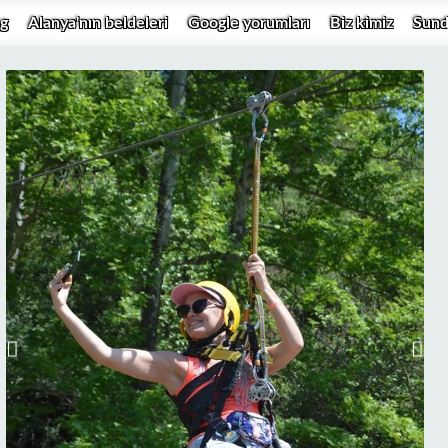
g
Alanya'nın beldeleri
Google yorumları
Biz kimiz
Sund