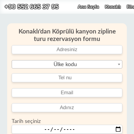
+90 552 665 37 95
Ana Sayfa
Konaklı
Blo
Konaklı'dan Köprülü kanyon zipline
turu rezervasyon formu
Ülke kodu
Tarih seçiniz