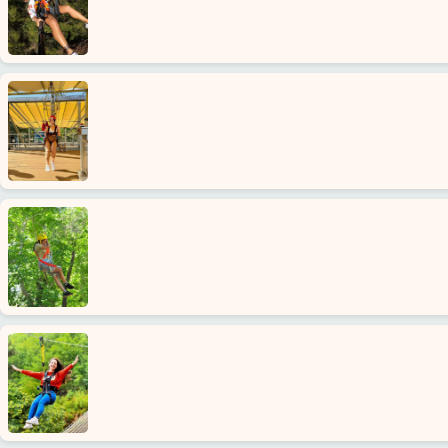
Ana
Sayfa
Konaklı
Alanya'nın
beldeleri
Blog
Google
yorumları
Biz