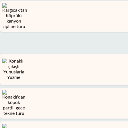
kimiz
Sunduklarımız
Hizmet
Şartları
Gizlilik
Politikası
İletişim