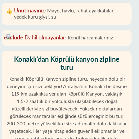
Unutmayınız
:
Mayo, havlu, rahat ayakkabılar,
yedek kuru giysi, su
Dahil olmayanlar
:
Kendi harcamalarınız
Konaklı'dan Köprülü kanyon zipline
turu
Konaklı Köprülü Kanyon zipline turu, heyecan dolu bir
deneyim için sizi bekliyor! Antalya'nın Konaklı beldesine
119 km uzaklıkta yer alan Köprülü Kanyon, yaklaşık
1.5-2 saatlik bir yolculukla ulaşılabilecek doğal
güzellikleriyle sizi büyüleyecek. Yüksek noktalardan
görülecek manzaralar eşliğinde süzülerceğiniz bu tur,
200-300 metre yükseklikte size adrenalin dolu dakikalar
yaşatacak. Her yaşa hitap eden güvenli ekipmanlar ve
uzman rehberlerle gerçekleştirilen etkinlik, doğa