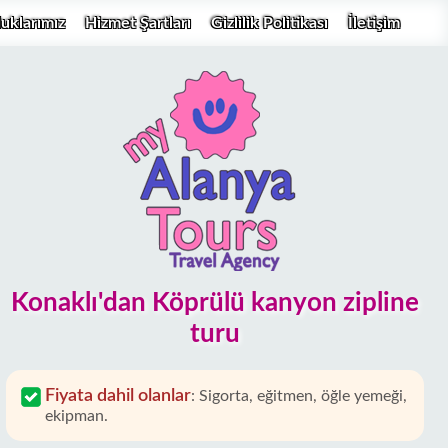
uklarımız
Hizmet Şartları
Gizlilik Politikası
İletişim
Konaklı'dan Köprülü kanyon zipline
turu
Fiyata dahil olanlar
:
Sigorta, eğitmen, öğle yemeği,
ekipman.