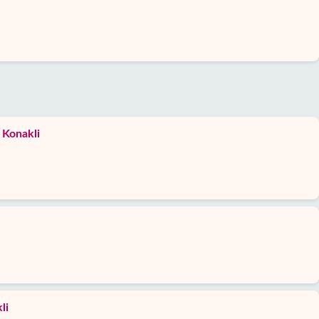
 Konakli
li