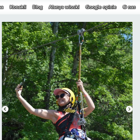
na
Konakli
Blog
Alanya wioski
Google opinie
O nas