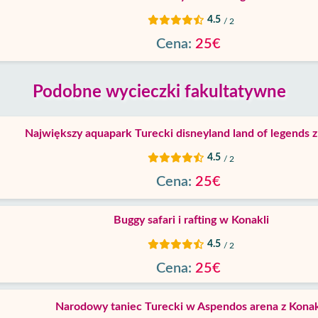
4.5
/ 2
Cena:
25€
Podobne wycieczki fakultatywne
Największy aquapark Turecki disneyland land of legends z
4.5
/ 2
Cena:
25€
Buggy safari i rafting w Konakli
4.5
/ 2
Cena:
25€
Narodowy taniec Turecki w Aspendos arena z Konak