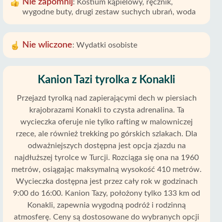
Nie zapomnij
:
Kostium kąpielowy, ręcznik,
wygodne buty, drugi zestaw suchych ubrań, woda
Nie wliczone
:
Wydatki osobiste
Kanion Tazi tyrolka z Konakli
Przejazd tyrolką nad zapierającymi dech w piersiach
krajobrazami Konakli to czysta adrenalina. Ta
wycieczka oferuje nie tylko rafting w malowniczej
rzece, ale również trekking po górskich szlakach. Dla
odważniejszych dostępna jest opcja zjazdu na
najdłuższej tyrolce w Turcji. Rozciąga się ona na 1960
metrów, osiągając maksymalną wysokość 410 metrów.
Wycieczka dostępna jest przez cały rok w godzinach
9:00 do 16:00. Kanion Tazy, położony tylko 133 km od
Konakli, zapewnia wygodną podróż i rodzinną
atmosferę. Ceny są dostosowane do wybranych opcji