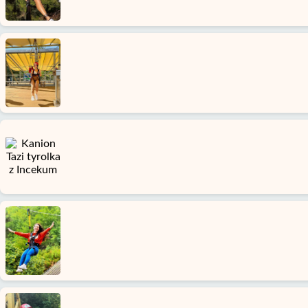
Strona
Główna
Konakli
Alanya
wioski
Blog
Google
opinie
O
nas
Usługi