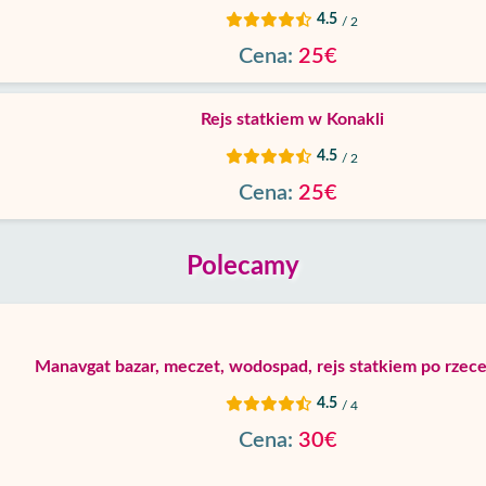
4.5
/ 2
Cena:
25€
Rejs statkiem w Konakli
4.5
/ 2
Cena:
25€
Polecamy
Manavgat bazar, meczet, wodospad, rejs statkiem po rzece
4.5
/ 4
Cena:
30€