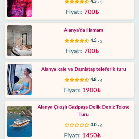
4.3
/ 3
Fiyatı:
700₺
Alanya'da Hamam
4.5
/ 2
Fiyatı:
700₺
Alanya kale ve Damlataş teleferik turu
4.8
/ 4
Fiyatı:
1900₺
Alanya Çıkışlı Gazipaşa Delik Deniz Tekne
Turu
0.0
/ 0
Fiyatı:
1450₺