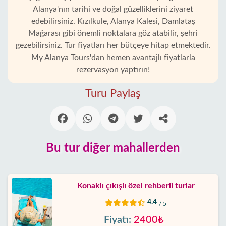
Alanya'nın tarihi ve doğal güzelliklerini ziyaret
edebilirsiniz. Kızılkule, Alanya Kalesi, Damlataş
Mağarası gibi önemli noktalara göz atabilir, şehri
gezebilirsiniz. Tur fiyatları her bütçeye hitap etmektedir.
My Alanya Tours'dan hemen avantajlı fiyatlarla
Ana
rezervasyon yaptırın!
Sayfa
Turu Paylaş
Türkler
Alanya'nın
beldeleri
Bu tur diğer mahallerden
Blog
Konaklı çıkışlı özel rehberli turlar
Google
4.4
/ 5
yorumları
Fiyatı:
2400₺