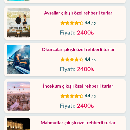
Biz
kimiz
Avsallar çıkışlı özel rehberli turlar
4.4
/ 5
Sunduklarımız
Fiyatı:
2400₺
Hizmet
Şartları
Okurcalar çıkışlı özel rehberli turlar
4.4
/ 5
Gizlilik
Politikası
Fiyatı:
2400₺
İletişim
İncekum çıkışlı özel rehberli turlar
4.4
/ 5
Fiyatı:
2400₺
Mahmutlar çıkışlı özel rehberli turlar